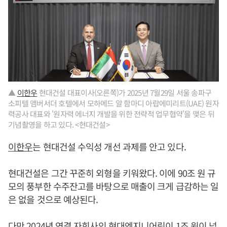
▲
이한우
현대건설 대표이사(오른쪽)가 2025년 7월29일 서울 송파구
소피텔 앰버서더 호텔에서 모하메드 알 함마디 아랍에미리트(UAE) 원자
력공사 대표와 '원자력 에너지 개발을 위한 전략적 업무협약'을 맺은 뒤
기념촬영을 하고 있다. <현대건설>
이한우
는 현대건설 수익성 개선 과제를 안고 있다.
현대건설은 그간 꾸준히 외형을 키워왔다. 이에 90조 원 규
모의 풍부한 수주잔고를 바탕으로 매출이 크게 급감하는 일
은 없을 것으로 예상된다.
다만 2024년 연결 자회사인 현대엔지니어링이 1조 원이 넘