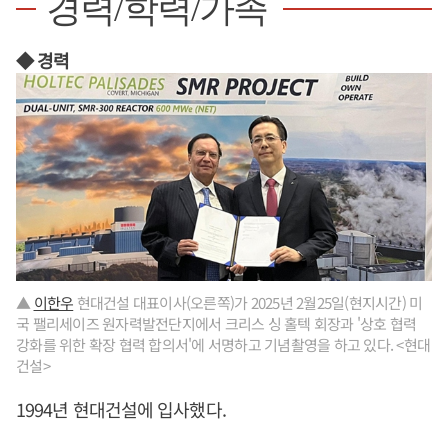
경력/학력/가족
◆ 경력
▲
이한우
현대건설 대표이사(오른쪽)가 2025년 2월25일(현지시간) 미
국 팰리세이즈 원자력발전단지에서 크리스 싱 홀텍 회장과 '상호 협력
강화를 위한 확장 협력 합의서'에 서명하고 기념촬영을 하고 있다. <현대
건설>
1994년 현대건설에 입사했다.