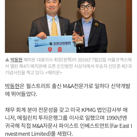
▲
박동현
메지온 대표이사 회장(왼쪽)이 2016년 7월22일 서울코엑스에
서 열린 제4기 메지온배 오픈 신인왕전 시상식에서 우승자 신민준 4단과
기념사진을 찍고 있다. <메지온>
박동현
은 월스트리트 출신 M&A전문가로 일하다 신약개발
에 뛰어들었다.
재무 회계 분야 전문성을 갖고 미국 KPMG 법인감사부 매
니저, 메릴린치 투자은행그룹 이사로 일했으며 1990년엔
귀국해 직접 M&A자문사 파이스트 인베스트먼트(Far East I
nvestment Limited)를 세웠다.