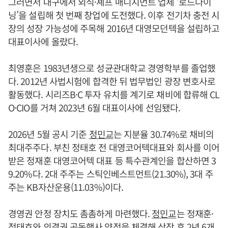
그러면서 대구에서 외식·셰프 매니지먼트 업체 ‘로드다이
닝’을 설립해 첫 번째 창업에 도전했다. 이후 전기차 충전 시
장의 성장 가능성에 주목해 2016년 대영모던텍을 설립하고
대표이사에 올랐다.
최영훈은 1983년생으로 성균관대학교 경영학부를 졸업했
다. 2012년 사법시험에 합격한 뒤 법무법인 광장 변호사로
활동했다. 시리즈B·C 투자 유치를 계기로 채비에 합류해 CL
O·CIO를 거쳐 2023년 6월 대표이사에 선임됐다.
2026년 5월 공시 기준
정민교
는 지분율 30.74%로 채비의
최대주주다. 부친 정태호 전 대영코어텍대표와 회사를 이어
받은 정재훈 대영코어텍 대표 등 특수관계인을 합산하면 3
9.20%다. 2대 주주는 스틱인베스트먼트(21.30%), 3대 주
주는 KB자산운용(11.03%)이다.
경영권 안정 장치도 촘촘하게 마련했다.
정민교
는 정재훈·
정태호와 의결권 공동행사 약정을 체결해 상장 후 2년 6개