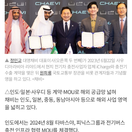
▲
정민교
대영채비 대표이사(오른쪽 두 번째)가 2023년 6월22일 사우
디아라비아 리야드에서 현지 전기차 충전사업자 업체 iCharge와 충전기
수출 계약을 맺은 뒤
원희룡
국토교통부 장관을 비롯 관계자들과 기념촬
영을 하고 있다. <채비>
△인도·일본·사우디 등 계약·MOU로 해외 공급망 넓혀
채비는 인도, 일본, 중동, 동남아시아 등으로 해외 사업 영역
을 넓히고 있다.
인도에서는 2024년 8월 타바스야, 피닉스그룹과 전기버스
충전 인프라 협력 MOU를 체결했다.