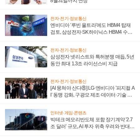
8월31일까지 연장
전자·전기·정보통신
엔비디아 '루빈 울트라'에도 HBM4 탑재
검토, 삼성전자·SK하이닉스 HBM4 수율
에 주도권 갈린다
전자·전기·정보통신
삼성전자 넷리스트와 특허분쟁 매듭, 5년
동안 최대 1.3조 라이선스비 지급
전자·전기·정보통신
[AI 뭉쳐야 산다⑧] LG·엔비디아 '피지컬 A
I' 동맹 강화, 구광모 제조·데이터·기술 결
집해 종합 로보틱스 기업으로
인터넷·게임·콘텐츠
빅테크 메모리반도체 포함 장기계약 '2.7
조 달러' 규모, AI 투자 위축 우려와 반대
신호