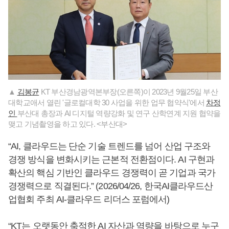
▲
김봉균
KT 부산경남광역본부장(오른쪽)이 2023년 9월25일 부산
대학교애서 열린 '글로컬대학 30 사업을 위한 업무 협약식'에서
차정
인
부산대 총장과 AI 디지털 역량강화 및 연구 산학연계 지원 협약을
맺고 기념촬영을 하고 있다. <부산대>
“AI, 클라우드는 단순 기술 트렌드를 넘어 산업 구조와
경쟁 방식을 변화시키는 근본적 전환점이다. AI 구현과
확산의 핵심 기반인 클라우드 경쟁력이 곧 기업과 국가
경쟁력으로 직결된다.” (2026/04/26, 한국AI클라우드산
업협회 주최 AI-클라우드 리더스 포럼에서)
“KT는 오랫동안 축적한 AI 자산과 역량을 바탕으로 누구