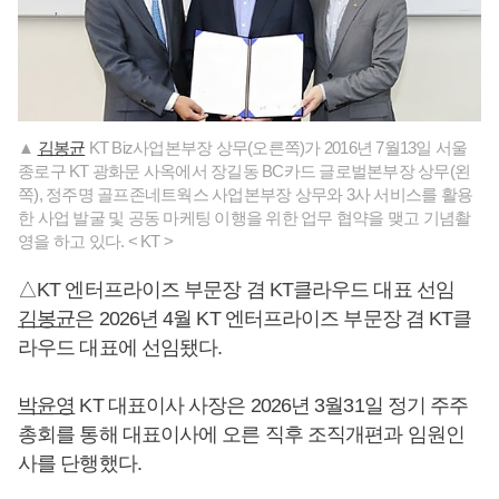
▲
김봉균
KT Biz사업본부장 상무(오른쪽)가 2016년 7월13일 서울
종로구 KT 광화문 사옥에서 장길동 BC카드 글로벌본부장 상무(왼
쪽), 정주명 골프존네트웍스 사업본부장 상무와 3사 서비스를 활용
한 사업 발굴 및 공동 마케팅 이행을 위한 업무 협약을 맺고 기념촬
영을 하고 있다. < KT >
△KT 엔터프라이즈 부문장 겸 KT클라우드 대표 선임
김봉균
은 2026년 4월 KT 엔터프라이즈 부문장 겸 KT클
라우드 대표에 선임됐다.
박윤영
KT 대표이사 사장은 2026년 3월31일 정기 주주
총회를 통해 대표이사에 오른 직후 조직개편과 임원인
사를 단행했다.