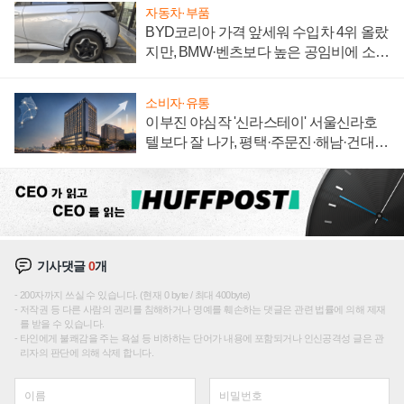
자동차·부품
BYD코리아 가격 앞세워 수입차 4위 올랐
지만, BMW·벤츠보다 높은 공임비에 소비
자 불만 폭발
소비자·유통
이부진 야심작 '신라스테이' 서울신라호
텔보다 잘 나가, 평택·주문진·해남·건대로
성장판 더 넓힌다
기사댓글
0
개
200자까지 쓰실 수 있습니다. (현재 0 byte / 최대 400byte)
저작권 등 다른 사람의 권리를 침해하거나 명예를 훼손하는 댓글은 관련 법률에 의해 제재
를 받을 수 있습니다.
타인에게 불쾌감을 주는 욕설 등 비하하는 단어가 내용에 포함되거나 인신공격성 글은 관
리자의 판단에 의해 삭제 합니다.