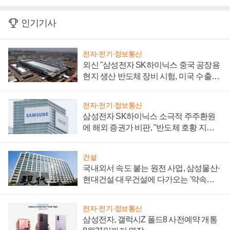
인기기사
전자·전기·정보통신
외신 "삼성전자 SK하이닉스 중국 공장용
현지 생산 반도체 장비 시험, 미국 수출통
제 대비"
전자·전기·정보통신
삼성전자 SK하이닉스 소극적 주주환원
에 해외 증권가 비판, "반도체 호황 지속
성 의문"
건설
국내외서 속도 붙는 원전 사업, 삼성물산·
현대건설·대우건설에 다가오는 '약속의
시간'
전자·전기·정보통신
삼성전자, 갤럭시Z 폴드8 사전예약 개통