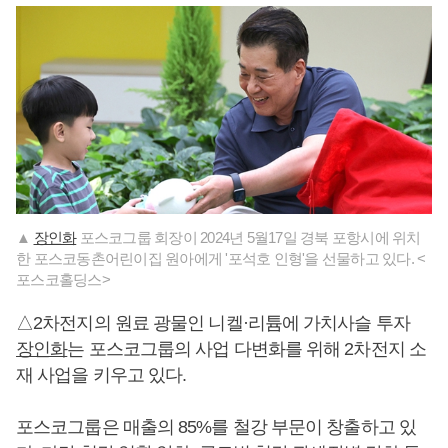
▲
장인화
포스코그룹 회장이 2024년 5월17일 경북 포항시에 위치
한 포스코동촌어린이집 원아에게 '포석호 인형'을 선물하고 있다. <
포스코홀딩스>
△2차전지의 원료 광물인 니켈·리튬에 가치사슬 투자
장인화
는 포스코그룹의 사업 다변화를 위해 2차전지 소
재 사업을 키우고 있다.
포스코그룹은 매출의 85%를 철강 부문이 창출하고 있