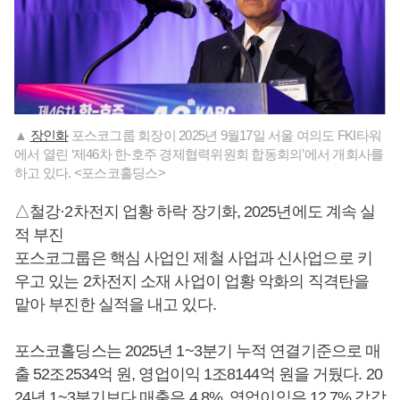
▲
장인화
포스코그룹 회장이 2025년 9월17일 서울 여의도 FKI타워
에서 열린 ‘제46차 한-호주 경제협력위원회 합동회의’에서 개회사를
하고 있다. <포스코홀딩스>
△철강·2차전지 업황 하락 장기화, 2025년에도 계속 실
적 부진
포스코그룹은 핵심 사업인 제철 사업과 신사업으로 키
우고 있는 2차전지 소재 사업이 업황 악화의 직격탄을
맡아 부진한 실적을 내고 있다.
포스코홀딩스는 2025년 1~3분기 누적 연결기준으로 매
출 52조2534억 원, 영업이익 1조8144억 원을 거뒀다. 20
24년 1~3분기보다 매출은 4.8%, 영업이익은 12.7% 각각