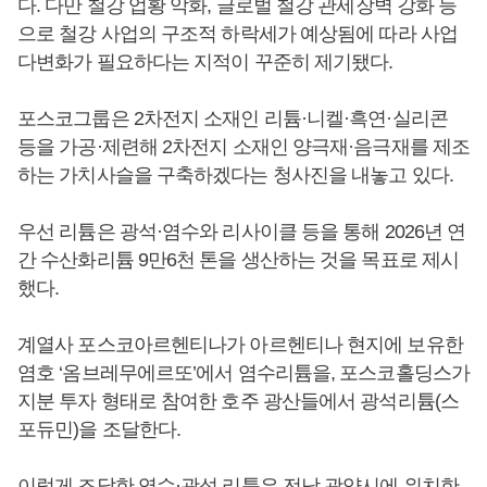
다. 다만 철강 업황 악화, 글로벌 철강 관세장벽 강화 등
으로 철강 사업의 구조적 하락세가 예상됨에 따라 사업
다변화가 필요하다는 지적이 꾸준히 제기됐다.
포스코그룹은 2차전지 소재인 리튬·니켈·흑연·실리콘
등을 가공·제련해 2차전지 소재인 양극재·음극재를 제조
하는 가치사슬을 구축하겠다는 청사진을 내놓고 있다.
우선 리튬은 광석·염수와 리사이클 등을 통해 2026년 연
간 수산화리튬 9만6천 톤을 생산하는 것을 목표로 제시
했다.
계열사 포스코아르헨티나가 아르헨티나 현지에 보유한
염호 ‘옴브레무에르또’에서 염수리튬을, 포스코홀딩스가
지분 투자 형태로 참여한 호주 광산들에서 광석리튬(스
포듀민)을 조달한다.
이렇게 조달한 염수·광석 리튬은 전남 광양시에 위치한