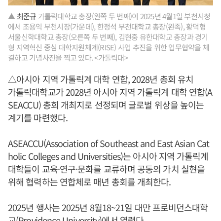
▲
최준규
가톨릭대학교 총장(왼쪽 두 번째)이 2025년 4월1일 부천시청
에서 조용익 부천시장(가운데), 한정석 부천대학교 총장(왼족), 황덕형
서울신학대학교 총장(오른쪽 두 번째), 김현중 유한대학교 총장과 경기
형 지역혁신 중심 대학지원체계(RISE) 사업 추진을 위한 업무협약을 체
결하고 기념사진을 찍고 있다. <가톨릭대>
△아시아 지역 가톨릭계 대학 연합, 2028년 총회 유치
가톨릭대학교가 2028년 아시아 지역 가톨릭계 대학 연합(A
SEACCU) 총회 개최지로 선정되며 글로벌 위상을 높이는
계기를 마련했다.
ASEACCU(Association of Southeast and East Asian Cat
holic Colleges and Universities)는 아시아 지역 가톨릭계
대학들이 교육·연구·문화를 교류하며 공동의 가치 실현을
위해 협력하는 연합체로 매년 총회를 개최한다.
2025년 행사는 2025년 8월18~21일 대만 프로비던스대학
교(Providence University)에서 열렸다.