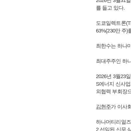
2026년 3월3
를 들고 있다.
도쿄일렉트론(TEL
63%(230만 주
최한수는 하나
최대주주인 하
2026년 3월2
S에너지 신사업
외협력 부회장으
김현주
가 이사회
하나머티리얼즈는
2 선임된 신무