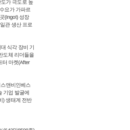
난도가 극도로 높
 수요가 가파르
ngot) 성장
 일관 생산 프로
대 식각 장비 기
 반도체 리더들을
 마켓(After
나에스앤비인베스
술 기업 발굴에
비) 생태계 전반