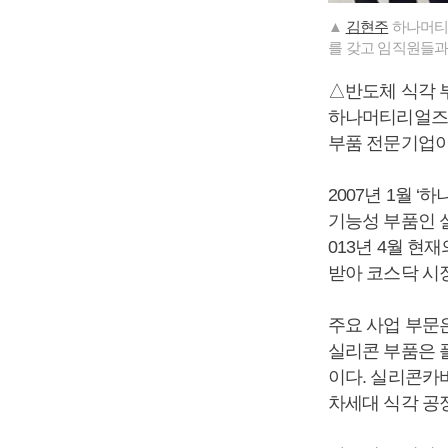
▲
김현주
하나머티리
를 갖고 임직원들과
△반도체 식각 
하나머티리얼즈는
부품 전문기업이
2007년 1월 
기능성 부품인 실리콘
013년 4월 현
받아 코스닥 시
주요 사업 부문은 
실리콘 부품은 
이다. 실리콘카
차세대 식각 공