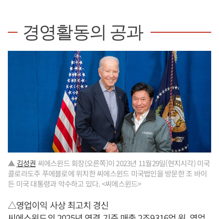
경영활동의 공과
▲
김성권
씨에스윈드 회장(오른쪽)이 2023년 11월29일(현지시각) 미국
콜로라도주 푸에블로에 위치한 씨에스윈드 미국법인을 방문한 조 바이
든 미국 대통령과 악수하고 있다. <씨에스윈드>
△영업이익 사상 최고치 경신
씨에스윈드의 2025년 연결 기준 매출 2조9316억 원, 영업