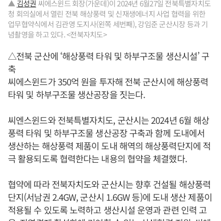
▲
김성권
씨에스윈드 회장(가운데)이 2024년 6월27일 전북특별자치도
청 회의실에서 열린 전북 해상풍력 및 신재생에너지 사업 협력을 위한
업무협약식에서 김관영 도지사(왼쪽 세번째), 강임준 군산시장 등과 기
념촬영을 하고 있다. <전북자치도>
△전북 군산에 ‘해상풍력 타워 및 하부구조물 생산시설’ 구
축
씨에스윈드가 350억 원을 투자해 전북 군산시에 해상풍력
타워 및 하부구조물 생산공장을 짓는다.
씨엔스윈드와 전북특별자치도, 군산시는 2024년 6월 해상
풍력 타워 및 하부구조물 생산공장 구축과 함께 도내에서
생산하는 해상풍력 제품이 도내 해역의 해상풍력단지에 적
극 활용되도록 협력한다는 내용의 협약을 체결했다.
협약에 따라 전북자치도와 군산시는 향후 건설될 해상풍력
단지(서남권 2.4GW, 군산시 1.6GW 등)에 도내 생산 제품이
적용될 수 있도록 노력하고 생산시설 운영과 관련 인력 고