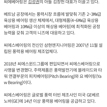
씨에베어링은
김성권
의 아들 김창헌 대표가 이끌고 있다.
베트남 공장에서는 풍력시장 흐름에 발맞춰 기존 2~3㎿급
육상용 베어링 생산 체제에서, 대형제품(4~6㎿급 육상용
베어링과 10㎿급 이상의 해상용 베어링)에 최적화된 공정
능력을 갖춰 고객의 니즈에 대응하고 있다.
씨에스베어링의 전신인 삼현엔지니어링은 2007년 11월 설
립된 풍력용 베어링 제조업체다.
2018년 씨에스윈드그룹에 편입되면서 씨에스베어링으로
사명을 변경했다. 주력제품은 풍력발전기에 블레이드와 타
워 연결부문의 피치베어링(Pitch Bearing)와 요 베어링(Ya
w Bearing)이다.
씨에스베어링은 글로벌 풍력 터빈 제조사인 미국 GE베르
노바(GE)에 14년 이상 풍력용 베어링을 공급하고 있다.