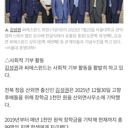
▲
김성권
씨에스윈드 회장(가운데)이 2023년 7월25일 서울대학교 관악
캠퍼스에서 열린 감사패 전달식에서 유홍림 총장(오른쪽 세 번째), 김승
연 씨에스윈드 상무(왼쪽 세번째) 등 관계자들과 기념사진을 찍고 있다.
<서울대 경영대학>
△사회적 기부 활동
김성권
과 씨에스윈드는 사회적 기부 활동을 활발히 하고 있
다.
전북 정읍 산외면 출신인
김성권
은 2025년 12월30일 고향
후배들을 위해 장학금 1천만 원을 산외면사무소에 기탁했
다.
2019년부터 매년 1천만 원씩 장학금을 기탁해 현재까지 총
99명의 지역 학생에게 지급됐다.