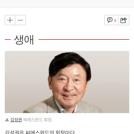
0
생애
▲
김성권
씨에스윈드 회장.
김성권
은 씨에스윈드의 회장이다.