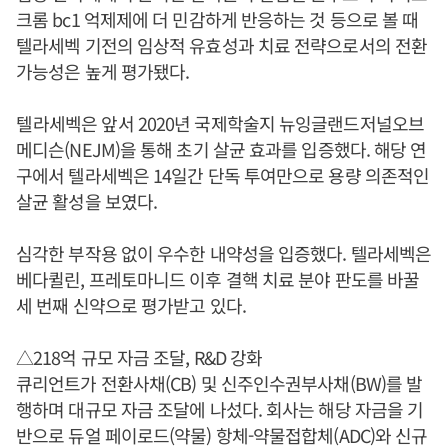
크롬 bc1 억제제에 더 민감하게 반응하는 것 등으로 볼 때
텔라세벡 기전의 임상적 유효성과 치료 전략으로서의 전환
가능성은 높게 평가됐다.
텔라세벡은 앞서 2020년 국제학술지 뉴잉글랜드저널오브
메디슨(NEJM)을 통해 초기 살균 효과를 입증했다. 해당 연
구에서 텔라세벡은 14일간 단독 투여만으로 용량 의존적인
살균 활성을 보였다.
심각한 부작용 없이 우수한 내약성을 입증했다. 텔라세벡은
베다퀼린, 프레토마니드 이후 결핵 치료 분야 판도를 바꿀
세 번째 신약으로 평가받고 있다.
△218억 규모 자금 조달, R&D 강화
큐리언트가 전환사채(CB) 및 신주인수권부사채(BW)를 발
행하며 대규모 자금 조달에 나섰다. 회사는 해당 자금을 기
반으로 듀얼 페이로드(약물) 항체-약물접합체(ADC)와 신규