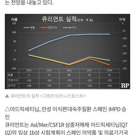
는 전망을 내놓고 있다.
▲ 큐리언트의 실적 <그래프 비즈니스포스트>
△아드릭세티닙, 만성 이식편대숙주질환 스페인 IMPD 승
인
큐리언트는 Axl/Mer/CSF1R 삼중저해제 아드릭세티닙(Q7
02)의 임상 1b상 시험계획이 스페인 의약품 및 의료기기국