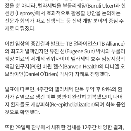
졌을 뿐 아니라, 텔라세벡을 부룰리궤양(Buruli Ulcer)과 한
센병 (Leprosy)에서 효과적으로 활용할 방안을 논의하는
전문가 회의가 따로 진행되는 등 신약 개발 분야의 중심 주
제로 다뤄졌다.
이번 임상의 중간결과 발표는 TB 얼라이언스(TB Alliance)
의 최고개발책임자인 유진 선(Eugene Sun) 박사와 부룰리
궤양 치료의 세계적 권위자이며 텔라세벡 호주 임상시험의
책임 연구자(PI)인 바원 헬스(Barwon Health)의 다니엘 오
브라이언(Daniel O’Brien) 박사가 차례로 진행했다.
발표에 따르면, 4주간의 텔라세벡 단독 투약 후 84%의 환
자가 감염으로 생긴 피부 병변이 완전히 회복됐으며, 나머
지 환자들도 재상피화(Re-epithelialization)되며 회복 중인
것으로 확인됐다.
또한 29일째 환부에서 채취한 검체를 12주간 배양한 결과,