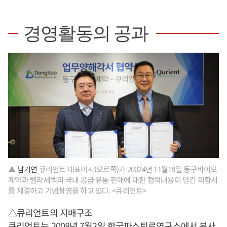
경영활동의 공과
▲
남기연
큐리언트 대표이사(오르쪽)가 20024년 11월18일 동구바이오
제약과 텔라세벡의 국내 공급·유통·판매에 대한 협력내용이 담긴 의향서
를 체결하고 기념촬영을 하고 있다. <큐리언트>
△큐리언트의 지배구조
큐리언트는 2008년 7월2일 한국파스퇴르연구소에서 분사