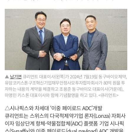
▲
남기연
큐리언트 대표이사(왼쪽)가 2024년 7월19일 동구바이오제약,
유암코키스톤구조혁신기업재무안정사모투자합자회사가 80억 원을 투
자하는 내용의 계약을 체결하고 조용준 동구바이오 대표이사(가운데),
마영민 키스톤 대표이사와 함께 기념촬영을 하고 있다. <큐리언트>
△시나픽스와 차세대 ‘이중 페이로드 ADC’개발
큐리언트는 스위스의 다국적제약기업 론자(Lonza) 자회사
이자 임상단계 항체-약물접합체(ADC) 플랫폼 기업 시나픽
스(Synaffix)와 이중 페이로드(dual payload) ADC 개발을