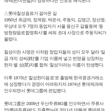
체력(펀더멘털)이 양호하다는 신호로 해석된다.
△롯데칠성음료가 걸어온 길
1950년 최금덕, 장계량, 박운석, 주동익, 김명근, 정선명,
우상대 모두 7명의 동업자가 서울 용산구 갈월동에 ‘동
방청량음료합명회사’를 세워 초대 사장으로 주동익씨가
올랐다.
칠성이란 사명은 이처럼 창업자들의 성이 모두 달라 ‘일
곱 개의 성씨(姓)’를 기업 이름에 넣고 번영을 상징하는
한자 별 성(星)자를 합쳐 ‘칠성’이라는 이름이 탄생했다.
이후 1973년 ‘칠성한미음료’로 출범해 한국증권거래소
에 상장했다가 경영이 어려워지자 1974년 롯데제과에
인수되면서 롯데그룹에 편입됐다.
롯데그룹은 2009년 두산주류BG를 인수하면서 주류사
업(롯데주류)에도 진출했는데 2011년 10월에 롯데제과