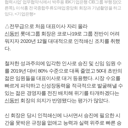
협력사업' 업무협약식에서 박주용 IBK기업은행 CIB그룹 부행장(오
른쪽), 이석홍 전국종합주류도매업중앙회 회장과 기념촬영을 하고
있다. <기업은행>
△전무급으로 처음 대표이사 자리 올라
신동빈
롯데그룹 회장은 코로나19로 그룹 전반이 어려
워지자 2020년 12월 대대적으로 인적쇄신 조치를 취했
다.
철저한 성과주의에 입각한 인사로 승진 및 신임 임원 수
를 2019년 대비 80% 수준으로 대폭 줄였고 50대 초반의
젊은 임원들을 대표이사로 대거 등용했다. 시장 수요를
빠르게 파악하고 신성장동력을 적극적으로 발굴해낼 수
있는 젊은 경영자를 전진 배치해 위기를 타개하겠다는
신동빈
회장의 의지가 반영됐다는 평가가 많았다.
신 회장은 당시 인적쇄신에 나서면서 승진에 필요한 시
간을 못박은 규정을 없애고 능력과 실력 위주로 빠른 승