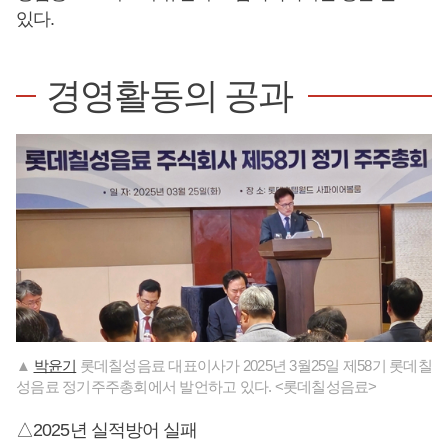
있다.
경영활동의 공과
▲
박윤기
롯데칠성음료 대표이사가 2025년 3월25일 제58기 롯데칠
성음료 정기주주총회에서 발언하고 있다. <롯데칠성음료>
△2025년 실적방어 실패