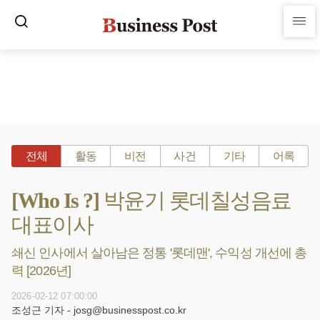
전체
활동
비전
사건
기타
어록
[Who Is ?] 박윤기 롯데칠성음료
대표이사
쇄신 인사에서 살아남은 정통 '롯데맨', 수익성 개선에 총
력 [2026년]
2026-02-12 07:00:00
조성근 기자 - josg@businesspost.co.kr