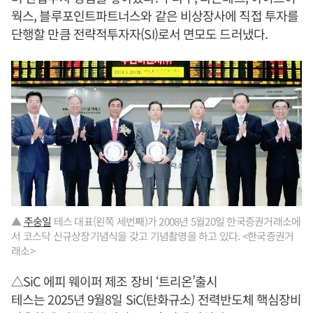
웍스, 블루포인트파트너스와 같은 비상장사에 직접 투자를
단행할 만큼 전략적투자자(SI)로서 면모도 드러냈다.
▲
주숭일
테스 대표(왼쪽 세번째)가 2008년 5월20일 한국증권거래소에
서 코스닥 신규상장기념식을 갖고 기념촬영을 하고 있다. <한국증권거
래소>
△SiC 에피 웨이퍼 제조 장비 ‘트리온’출시
테스는 2025년 9월8일 SiC(탄화규소) 전력반도체 핵심장비