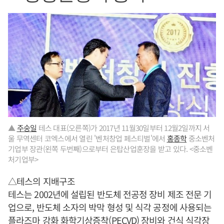
▲
주숭일
테스 대표(오른쪽)가 2017년 11월30일부터 12월2일까지 서
울 무역센터 코엑스에서 열린 '벤처창업 페스티벌'에서
홍종학
중소벤처
기업부 장관(왼쪽 두번째)으로부터 은탑산업훈장을 받고 있다. <중소벤
처기업부>
△테스의 지배구조
테스는 2002년에 설립된 반도체 전공정 장비 제조 전문 기
업으로, 반도체 소자의 박막 형성 및 식각 공정에 사용되는
플라즈마 강화 화학기상증착(PECVD) 장비와 건식 식각장