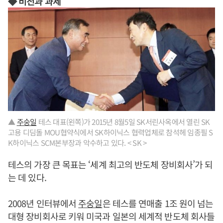
◆ 비전과 과제
▲
주숭일
테스 대표(왼쪽)가 2015년 8월5일 SK서린사옥에서 열린 SK
고용 디딤돌 MOU협약식에서 SK하이닉스 협력업체로 참석헤 임종필 S
K하이닉스 SCM본부장과 악수하고 있다. < SK >
테스의 가장 큰 목표는 ‘세계 최고의 반도체 장비회사’가 되
는 데 있다.
2008년 인터뷰에서
주숭일
은 테스를 연매출 1조 원이 넘는
대형 장비회사로 키워 미국과 일본의 세계적 반도체 회사들