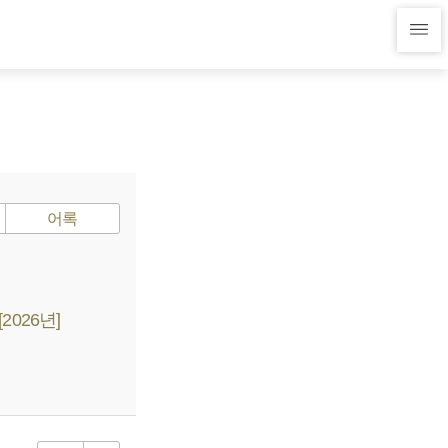
어록
026년]