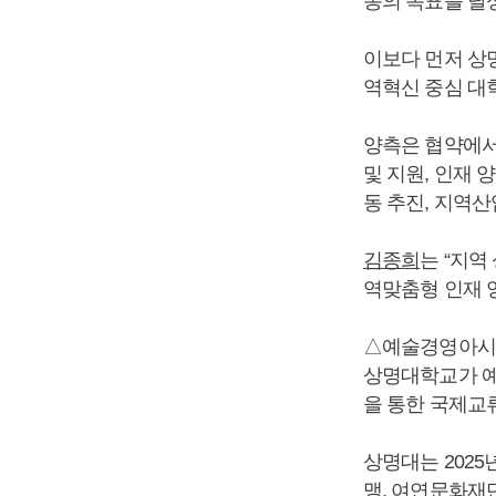
동의 목표를 달
이보다 먼저 상명
역혁신 중심 대학
양측은 협약에서
및 지원, 인재 
동 추진, 지역산
김종희
는 “지역
역맞춤형 인재 
△예술경영아시
상명대학교가 예
을 통한 국제교
상명대는 202
맹, 여연문화재