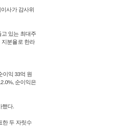
사외이사가 감사위
를 들고 있는 최대주
%의 지분율로 한라
순이익 33억 원
2.0%, 순이익은
가했다.
표한 두 자릿수