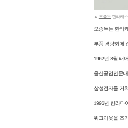
▲
오종두
한라캐스
오종두
는 한라
부품 경량화에 
1962년 8월 태
울산공업전문대
삼성전자를 거쳐
1996년 한라
워크아웃을 조기