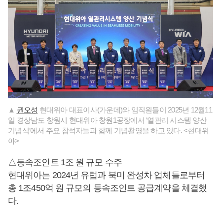
▲
권오성
현대위아 대표이사(가운데)와 임직원들이 2025년 12월11
일 경상남도 창원시 현대위아 창원1공장에서 ‘열관리 시스템 양산
기념식’에서 주요 참석자들과 함께 기념촬영을 하고 있다. <현대위
아>
△등속조인트 1조 원 규모 수주
현대위아는 2024년 유럽과 북미 완성차 업체들로부터
총 1조450억 원 규모의 등속조인트 공급계약을 체결했
다.