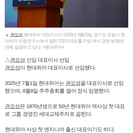
▲
권오성
현대위아 대표이사가 2025년 9월23일 경기도 의왕시 현
대위아 의왕연구소에서 열린 ‘CEO 타운홀 미팅’에서 경영 방향에
대해 설명하고 있다. <현대위아>
△
권오성
신임 대표이사 선임
권오성
이 현대위아 대표이사로 선임됐다.
2025년 7월1일 현대위아는
권오성
을 대표이사로 선임
했으며, 8월8일 주주총회를 열어 정식 임명했다.
권오성
은 1970년생으로 50년 현대위아 역사상 첫 대표
로 그룹 경영진 세대교체주자로 꼽힌다.
현대위아 사상 첫 엔지니어 출신 대표이기도 하다.