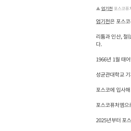
▲
엄기천
포스코퓨처
엄기천
은 포스코
리튬과 인산, 철
다.
1966년 1월 태
성균관대학교 기
포스코에 입사해
포스코퓨처엠으로
2025년부터 포