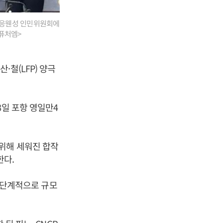
타이응웬성 인민위원회에
코퓨처엠>
철(LFP) 양극
8일 포항 영일만4
위해 세워진 합작
한다.
지 단계적으로 규모