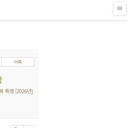
어록
장
특명 [2026년]