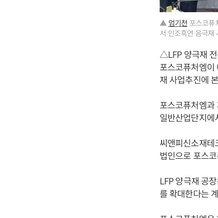
▲
엄기천
포스코퓨처
서 인조흑연 음극재 
△LFP 양극재 전
포스코퓨처엠이 에
재 사업추진에 
포스코퓨처엠과 피
일반산업단지에서 
씨앤피신소재테크
법인으로 포스코퓨
LFP 양극재 공장
를 확대한다는 계