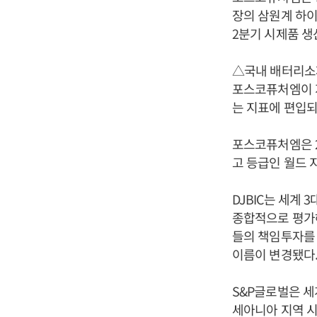
장의 삼원계 하이
2분기 시제품 생
△국내 배터리소재업
포스코퓨처엠이 지
는 지표에 편입되
포스코퓨처엠은 20
고 등급인 월드 
DJBIC는 세계
종합적으로 평가해
들의 책임투자를 
이름이 변경됐다
S&P글로벌은 세계
세아니아 지역 시가