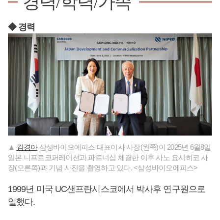
경력/학력/가족
◆ 경력
▲
김경아
삼성바이오에피스 대표이사 사장(왼쪽)이 2025년 6월8일
일본 니프로코퍼레이션과 파트너십 체결한 이후 사노 요시히코 사
장(오른쪽)과 기념 사진을 촬영하고 있다. <삼성바이오에피스>
1999년 미국 UC샌프란시스코에서 박사후 연구원으로
일했다.