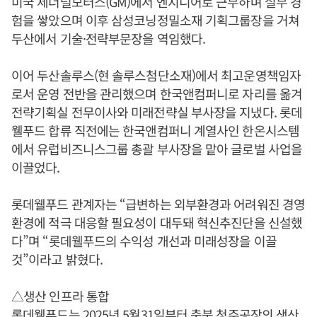
미국 제너럴모터스(GM)에서 엔지니어로 근무하며 실무 경
험을 쌓았으며 이후 삼성코닝정밀소재 기획그룹장을 거쳐
두산에서 기술·전략부문장을 역임했다.
이어 두산솔루스(현 솔루스첨단소재)에서 최고운영책임자
로서 운영 전반을 관리했으며 한국앤컴퍼니로 자리를 옮겨
전략기획실 전무이사와 미래전략실 부사장을 지냈다. 롯데
웰푸드 합류 직전에는 한국앤컴퍼니 계열사인 한온시스템
에서 유럽비즈니스그룹 총괄 부사장을 맡아 글로벌 사업을
이끌었다.
롯데웰푸드 관계자는 “급변하는 외부환경과 어려워진 경영
환경에 적극 대응할 필요성이 대두돼 혁신추진단을 신설했
다”며 “롯데웰푸드의 수익성 개선과 미래성장을 이끌
것”이라고 밝혔다.
△생산 인프라 통합
롯데웰푸드는 2025년 5월31일부터 충북 청주공장의 생산