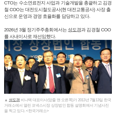
CTO는 수소연료전지 사업과 기술개발을 총괄하고 김경
철 COO는 대전도시철도공사(현 대전교통공사) 사장 출
신으로 운영과 경영 효율화를 담당하고 있다.
2026년 3월 정기주주총회에서는
성도경
과 김경철 COO
를 사내이사로 재선임했다.
▲
성도경
비나텍 대표이사(앞줄 맨 오른쪽)가 2013년 7월13일 한국
거래소에서 열린 코넥스시장 상장법인 합동 설명회에서 기념사진
을 찍고 있다. <한국거래소>