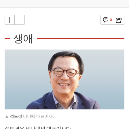
0
생애
▲
성도경
비나텍 대표이사.
성도경
은 비나텍의 대표이사다.