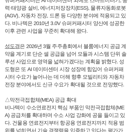
슈퍼커패시터는 AI 데이터센터 외에도 스마트미터기, 풍
력·태양광 설비, 에너지저장장치(ESS), 물류자동화로봇
(AGV), 자동차 전장, 드론 등 다양한 분야에 적용되고 있
다. 비나텍은 2010년 3.0V 슈퍼커패시터 양산에 성공한
이후 관련 사업을 꾸준히 확대해 왔다.
성도경
은 2026년 3월 주주총회에서 블룸에너지 공급 계
약을 계기로 단순 셀 공급을 넘어 모듈과 시스템 단위 솔
루션 사업으로 영역을 넓혀가겠다는 계획을 밝혔다. 성
도형은 또 AI 데이터센터 시장 성장에 힘입어 슈퍼커패
시터 수요가 늘어나는 데 더해 향후 모빌리티와 자동차
전장 분야에서도 신규 수요가 확대될 것으로 전망했다.
△막전극접합체(MEA) 공급 확대
비나텍이 수소연료전지 핵심 부품인 막전극접합체(ME
A) 공급처를 확대하며 수소 사업 강화에 공을 들이고 있
다. 건물용 연료전지부터 항공용 연료전지까지 적용 범
위를 넓히면서 기술 경쟁력을 입증하고 있다는 평가가