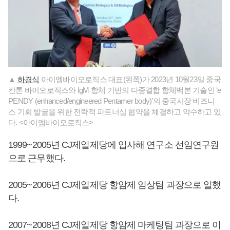
▲
하경식
아이엠바이오로직스 대표(왼쪽)가 2023년 10월23일 중국
칸톤 바이오로직스와 IgM 항체 기반의 다중결합 항체백본 기술인 ‘e
PENDY (enhanced/engineered Pentamer body)’의 중국시장 비즈니
스 기회 발굴을 위한 전략적 파트너십 협약을 체결하고 악수하고 있
다. <아이엠바이오로직스>
1999~2005년 CJ제일제당에 입사해 연구소 선임연구원
으로 근무했다.
2005~2006년 CJ제일제당 항암제 임상팀 과장으로 일했
다.
2007~2008년 CJ제일제당 항암제 마케팅팀 과장으로 이