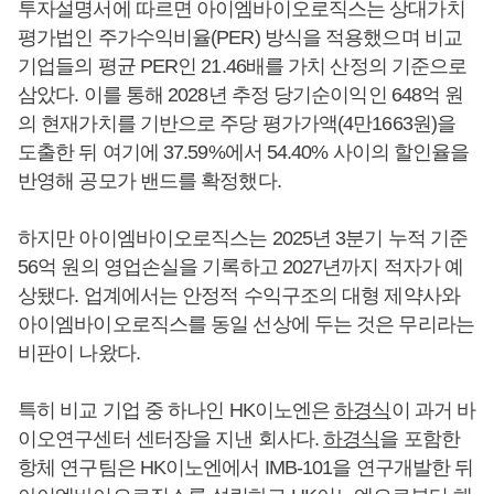
투자설명서에 따르면 아이엠바이오로직스는 상대가치
평가법인 주가수익비율(PER) 방식을 적용했으며 비교
기업들의 평균 PER인 21.46배를 가치 산정의 기준으로
삼았다. 이를 통해 2028년 추정 당기순이익인 648억 원
의 현재가치를 기반으로 주당 평가가액(4만1663원)을
도출한 뒤 여기에 37.59%에서 54.40% 사이의 할인율을
반영해 공모가 밴드를 확정했다.
하지만 아이엠바이오로직스는 2025년 3분기 누적 기준
56억 원의 영업손실을 기록하고 2027년까지 적자가 예
상됐다. 업계에서는 안정적 수익구조의 대형 제약사와
아이엠바이오로직스를 동일 선상에 두는 것은 무리라는
비판이 나왔다.
특히 비교 기업 중 하나인 HK이노엔은
하경식
이 과거 바
이오연구센터 센터장을 지낸 회사다.
하경식
을 포함한
항체 연구팀은 HK이노엔에서 IMB-101을 연구개발한 뒤