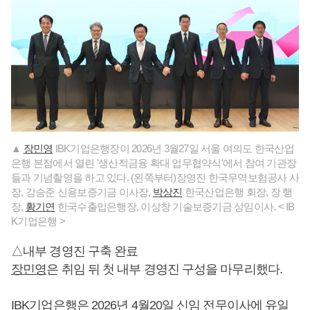
▲
장민영
IBK기업은행장이 2026년 3월27일 서울 여의도 한국산업
은행 본점에서 열린 '생산적금융 확대 업무협약식'에서 참여 기관장
들과 기념촬영을 하고 있다. (왼쪽부터)장영진 한국무역보험공사 사
장, 강승준 신용보증기금 이사장,
박상진
한국산업은행 회장, 장 행
장,
황기연
한국수출입은행장, 이상창 기술보증기금 상임이사. < IB
K기업은행 >
△내부 경영진 구축 완료
장민영
은 취임 뒤 첫 내부 경영진 구성을 마무리했다.
IBK기업은행은 2026년 4월20일 신임 전무이사에 유일