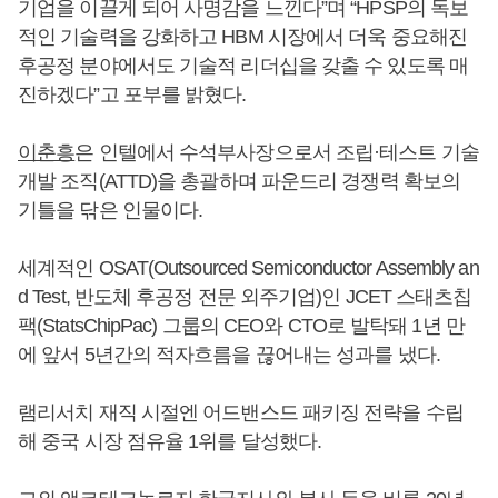
기업을 이끌게 되어 사명감을 느낀다”며 “HPSP의 독보
적인 기술력을 강화하고 HBM 시장에서 더욱 중요해진
후공정 분야에서도 기술적 리더십을 갖출 수 있도록 매
진하겠다”고 포부를 밝혔다.
이춘흥
은 인텔에서 수석부사장으로서 조립·테스트 기술
개발 조직(ATTD)을 총괄하며 파운드리 경쟁력 확보의
기틀을 닦은 인물이다.
세계적인 OSAT(Outsourced Semiconductor Assembly an
d Test, 반도체 후공정 전문 외주기업)인 JCET 스태츠칩
팩(StatsChipPac) 그룹의 CEO와 CTO로 발탁돼 1년 만
에 앞서 5년간의 적자흐름을 끊어내는 성과를 냈다.
램리서치 재직 시절엔 어드밴스드 패키징 전략을 수립
해 중국 시장 점유율 1위를 달성했다.