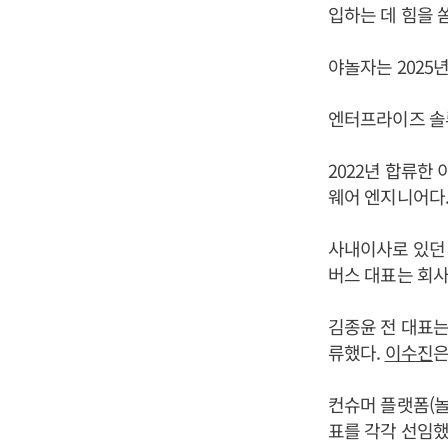
입하는 데 힘을 
야놀자는 2025
엔터프라이즈 솔
2022년 합류한
웨어 엔지니어다.
사내이사로 있던
버스 대표는 회사
김종윤 전 대표는
류했다.
이수진
은
컨슈머 플랫폼(놀
표를 각각 선임했