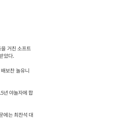
등을 거친 소프트
받았다.
 배보찬 놀유니
15년 야놀자에 합
문에는 최찬석 대