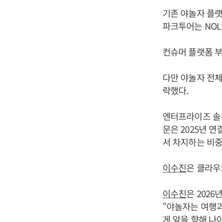
기존 야놀자 플랫
파크투어는 NO
컨슈머 플랫폼 부문
다만 야놀자 전체 
락했다.
엔터프라이즈 솔루
문은 2025년 연
서 차지하는 비중
이수진
은 클라우
이수진
은 202
“야놀자는 여행과
게 앞을 향해 나