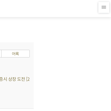
어록
시 상장 도전 [2