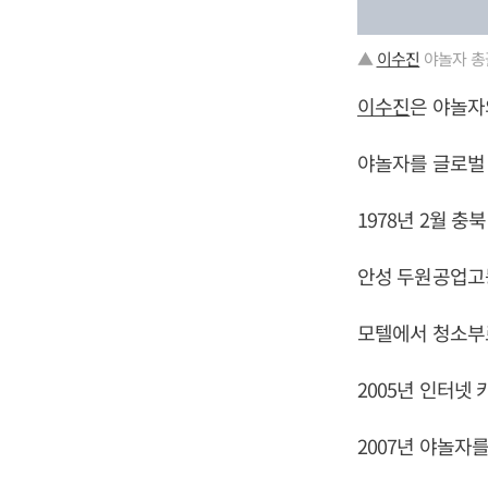
▲
이수진
야놀자 총
이수진
은 야놀자
야놀자를 글로벌 
1978년 2월 충
안성 두원공업고
모텔에서 청소부
2005년 인터넷
2007년 야놀자