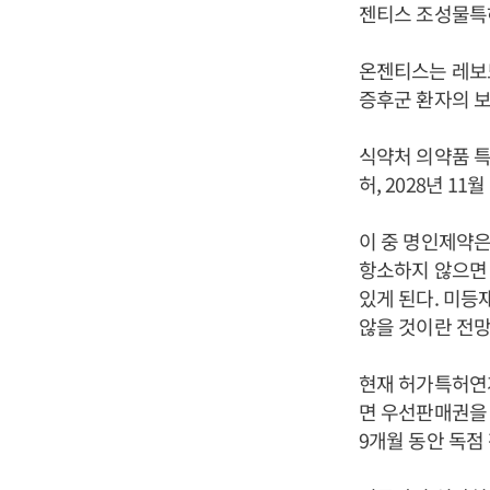
젠티스 조성물특
온젠티스는 레보도
증후군 환자의 
식약처 의약품 특
허, 2028년 1
이 중 명인제약은
항소하지 않으면 
있게 된다. 미등
않을 것이란 전망
현재 허가특허연
면 우선판매권을 
9개월 동안 독점