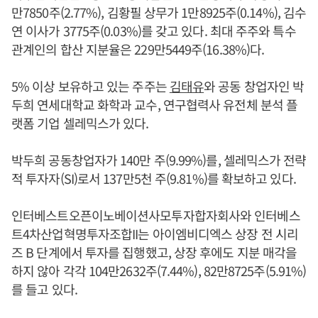
만7850주(2.77%), 김황필 상무가 1만8925주(0.14%), 김수
연 이사가 3775주(0.03%)를 갖고 있다. 최대 주주와 특수
관계인의 합산 지분율은 229만5449주(16.38%)다.
5% 이상 보유하고 있는 주주는
김태유
와 공동 창업자인 박
두희 연세대학교 화학과 교수, 연구협력사 유전체 분석 플
랫폼 기업 셀레믹스가 있다.
박두희 공동창업자가 140만 주(9.99%)를, 셀레믹스가 전략
적 투자자(SI)로서 137만5천 주(9.81%)를 확보하고 있다.
인터베스트오픈이노베이션사모투자합자회사와 인터베스
트4차산업혁명투자조합II는 아이엠비디엑스 상장 전 시리
즈 B 단계에서 투자를 집행했고, 상장 후에도 지분 매각을
하지 않아 각각 104만2632주(7.44%), 82만8725주(5.91%)
를 들고 있다.