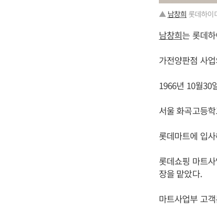
▲
남창희
롯데하이마
남창희
는 롯데하
가전양판점 사업
1966년 10월3
서울 화곡고등학
롯데마트에 입사
롯데쇼핑 마트사
장을 맡았다.
마트사업부 고객