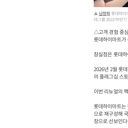
▲
남창희
롯데하이마
데그룹 2023 하반기
△고객 경험 중심
롯데하이마트가 
잠실점은 롯데하이
2026년 2월 
의 플래그십 스토
이번 리뉴얼의 핵
롯데하이마트는 잠
으로 재구성해 국
장으로 선보인다