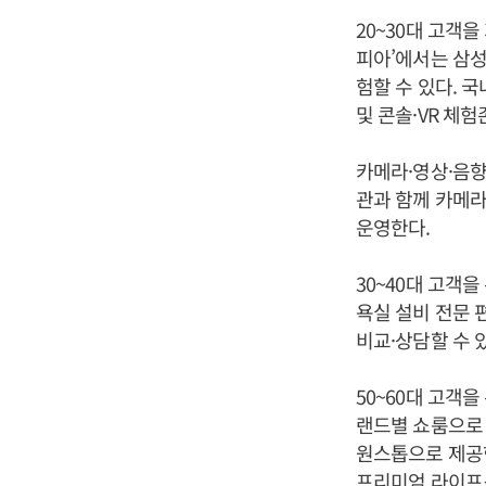
20~30대 고객
피아’에서는 삼성
험할 수 있다. 
및 콘솔·VR 체
카메라·영상·음향
관과 함께 카메라
운영한다.
30~40대 고객
욕실 설비 전문 
비교·상담할 수 
50~60대 고객
랜드별 쇼룸으로 
원스톱으로 제공
프리미엄 라이프