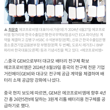
▲
최문호
에코프로비엠 대표이사(가운데)가 2024년 6월27일 에코프로
비엠 헝가리와 한국수출입은행·한국무역보험공사간 ECA 파이낸싱 계
약을 체결하고 김병구 HSBC 수석본부장(왼쪽), 신유근 한국수출입은행
중소중견기업금융본부장 부행장(왼쪽 두 번째), 도로시 레가조니 BNP
파리바 한국대표(오른쪽) 등과 기념사진을 찍고 있다. <에코프로비엠>
△중국 GEM으로부터 대규모 배터리 전구체 확보
에코프로비엠은 2024년 8월19일 중국의 전구체 전문 기업
거린메이(GEM)와 대규모 전구체 공급 계약을 체결하며 배
터리 소재 공급망 강화에 나섰다.
중국 현지 보도에 따르면, GEM은 에코프로비엠에 향후 4년
간 총 26만5천t에 달하는 3원계 리튬 배터리용 전구체를 공
급하기로 했다.