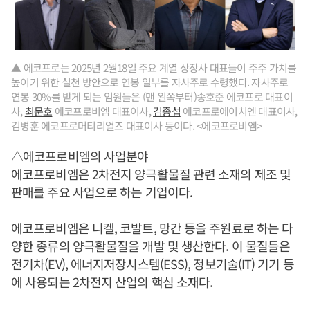
▲ 에코프로는 2025년 2월18일 주요 계열 상장사 대표들이 주주 가치를
높이기 위한 실천 방안으로 연봉 일부를 자사주로 수령했다. 자사주로
연봉 30%를 받게 되는 임원들은 (맨 왼쪽부터)송호준 에코프로 대표이
사,
최문호
에코프로비엠 대표이사,
김종섭
에코프로에이치엔 대표이사,
김병훈 에코프로머티리얼즈 대표이사 등이다. <에코프로비엠>
△에코프로비엠의 사업분야
에코프로비엠은 2차전지 양극활물질 관련 소재의 제조 및
판매를 주요 사업으로 하는 기업이다.
에코프로비엠은 니켈, 코발트, 망간 등을 주원료로 하는 다
양한 종류의 양극활물질을 개발 및 생산한다. 이 물질들은
전기차(EV), 에너지저장시스템(ESS), 정보기술(IT) 기기 등
에 사용되는 2차전지 산업의 핵심 소재다.