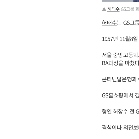
▲
허태수
GS그룹 회
허태수
는 GS그
1957년 11월
서울 중앙고등학
BA과정을 마쳤다
콘티넨탈은행과 
GS홈쇼핑에서 경
형인
허창수
전 
격식이나 의전보