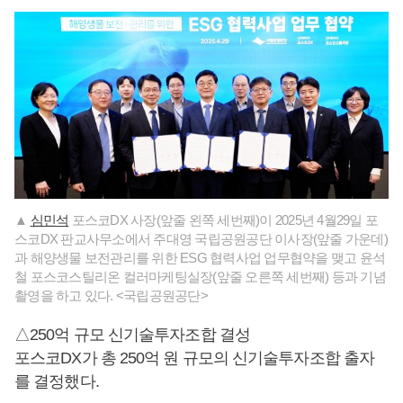
▲
심민석
포스코DX 사장(앞줄 왼쪽 세번째)이 2025년 4월29일 포
스코DX 판교사무소에서 주대영 국립공원공단 이사장(앞줄 가운데)
과 해양생물 보전관리를 위한 ESG 협력사업 업무협약을 맺고 윤석
철 포스코스틸리온 컬러마케팅실장(앞줄 오른쪽 세번째) 등과 기념
촬영을 하고 있다. <국립공원공단>
△250억 규모 신기술투자조합 결성
포스코DX가 총 250억 원 규모의 신기술투자조합 출자
를 결정했다.