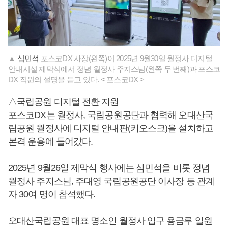
▲
심민석
포스코DX 사장(왼쪽)이 2025년 9월30일 월정사 디지털
안내시설 제막식에서 정념 월정사 주지스님(왼쪽 두 번째)과 포스코
DX 직원의 설명을 듣고 있다. < 포스코DX >
△국립공원 디지털 전환 지원
포스코DX는 월정사, 국립공원공단과 협력해 오대산국
립공원 월정사에 디지털 안내판(키오스크)을 설치하고
본격 운용에 들어갔다.
2025년 9월26일 제막식 행사에는
심민석
을 비롯 정념
월정사 주지스님, 주대영 국립공원공단 이사장 등 관계
자 30여 명이 참석했다.
오대산국립공원 대표 명소인 월정사 입구 용금루 일원