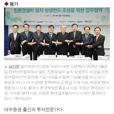
◆ 평가
▲
남기천
멀티에셋자산운용 대표이사(맨 오른쪽)가 2019년 3월21
일 한국선주협회에서 열린 '친환경설비 설치 상생펀드 조성을 위한
업무협약식'에 참석해 기업 대표들과 함께 기념촬영을 하고 있다.
윤영준 파나시아 사장(맨 왼쪽부터), 신준섭 디섹 사장, 하명호 현대
종합상사 사장, 황호선 한국해양진흥공사 사장, 유창근 현대상선 사
장, 서석원 SKTI 사장, 안광헌 현대글로벌서비스 사장이 함께하고
있다. <현대상선>
대우증권 출신의 투자전문가다.