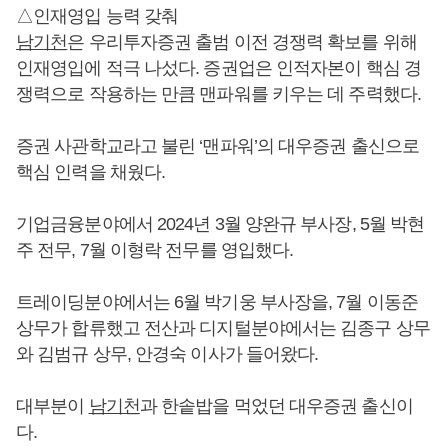
△인재영입 능력 갖춰
남기천
은 우리투자증권 출범 이전 경쟁력 확보를 위해
인재영입에 적극 나섰다. 증권업은 인적자본이 핵심 경
쟁력으로 작용하는 만큼 맨파워를 키우는 데 주력했다.
증권 사관학교라고 불린 ‘맨파워’의 대우증권 출신으로
핵심 인력을 채웠다.
기업금융분야에서 2024년 3월 양완규 부사장, 5월 박현
주 전무, 7월 이형락 전무를 영입했다.
트레이딩분야에서는 6월 박기웅 부사장을, 7월 이동준
상무가 합류했고 전산과 디지털분야에서는 김종구 상무
와 김범규 상무, 안경숙 이사가 들어왔다.
대부분이
남기천
과 한솥밥을 먹었던 대우증권 출신이
다.