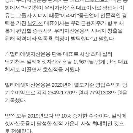
화에서 “
남기천
이 우리자산운용 대표이사로 영입된 이
유는 그룹사 시너지 때문”이라며 “증권업에 전문적인 경
력을 가진
남기천
대표이사는 우리금융지주가 향후 새
롭게 편입할 증권사와 우리자산운용의 시너지 창출을
위해 적격이라
임종룡
회장이 발탁했다”고 말했다.
△멀티에셋자산운용 단독 대표로 사상 최대 실적
남기천
은 멀티에셋자산운용을 1년6개월 넘게 단독 대표
체제로 이끌면서 호실적을 거뒀다.
멀티에셋자산운용은 2020년에 별도기준 영업수익과 당
기순이익으로 각각 254억1770만 원과 77억1303만 원을
기록했다.
양쪽 모두 2019년보다 약 10% 증가한 수준이다. 멀티에
셋자산운용이 달성한 실적 가운데 사상 최대치인 것으
로 전해졌다.