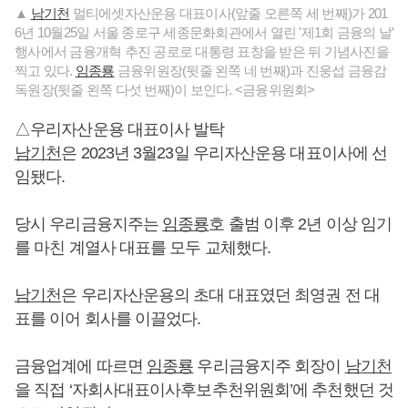
▲
남기천
멀티에셋자산운용 대표이사(앞줄 오른쪽 세 번째)가 201
6년 10월25일 서울 종로구 세종문화회관에서 열린 '제1회 금융의 날'
행사에서 금융개혁 추진 공로로 대통령 표창을 받은 뒤 기념사진을
찍고 있다.
임종룡
금융위원장(뒷줄 왼쪽 네 번째)과 진웅섭 금융감
독원장(뒷줄 왼쪽 다섯 번째)이 보인다. <금융위원회>
△우리자산운용 대표이사 발탁
남기천
은 2023년 3월23일 우리자산운용 대표이사에 선
임됐다.
당시 우리금융지주는
임종룡
호 출범 이후 2년 이상 임기
를 마친 계열사 대표를 모두 교체했다.
남기천
은 우리자산운용의 초대 대표였던 최영권 전 대
표를 이어 회사를 이끌었다.
금융업계에 따르면
임종룡
우리금융지주 회장이
남기천
을 직접 ‘자회사대표이사후보추천위원회’에 추천했던 것