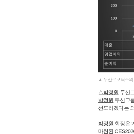
▲ 두산로보틱스의
△
박정원
두산그
박정원
두산그룹 
선도하겠다는 의
박정원
회장은 2
마련된 CES20