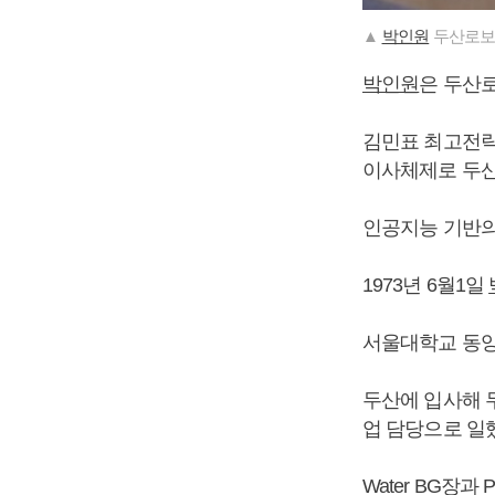
▲
박인원
두산로보
박인원
은 두산
김민표 최고전략
이사체제로 두산
인공지능 기반의
1973년 6월1일
서울대학교 동양
두산에 입사해 두
업 담당으로 일
Water BG장과 P