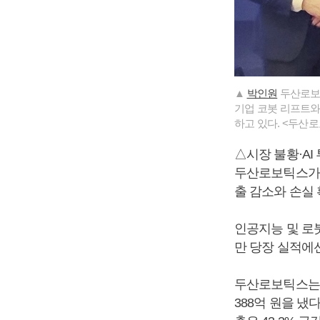
▲
박인원
두산로보틱
기업 코봇 리프트와
하고 있다. <두산
△시장 불황·AI
두산로보틱스가 2
출 감소와 손실
인공지능 및 로붓
만 당장 실적에선
두산로보틱스는 2
388억 원을 냈다