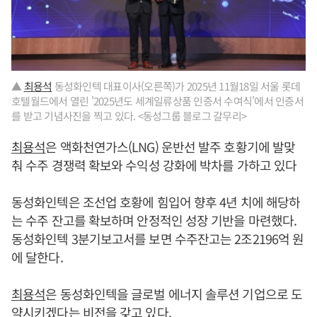
▲
최용석
동성화인텍 대표이사(오른쪽)가 2025년 11월18일 서울 롯데
호텔월드에서 열린 '2025년도 세계일류상품 인증서 수여식'에서 인증서
를 받고 기념사진을 찍고 있다. <동성그룹 블로그 갈무리>
최용석
은 액화천연가스(LNG) 운반선 발주 호황기에 발맞
춰 수주 경쟁력 확보와 수익성 강화에 박차를 가하고 있다
동성화인텍은 조선업 호황에 힘입어 향후 4년 치에 해당하
는 수주 잔고를 확보하며 안정적인 성장 기반을 마련했다.
동성화인텍 3분기보고서를 보면 수주잔고는 2조2196억 원
에 달한다.
최용석
은 동성화인텍을 글로벌 에너지 솔루션 기업으로 도
약시키겠다는 비전을 갖고 있다.