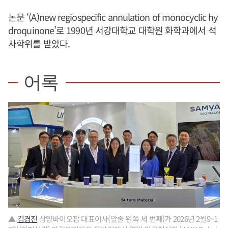
논문 ‘(A)new regiospecific annulation of monocyclic hy
droquinone’로 1990년 서강대학교 대학원 화학과에서 석
사학위를 받았다.
어록
▲
김경진
삼양바이오팜 대표이사(앞줄 왼쪽 세 번째)가 2026년 2월9~1