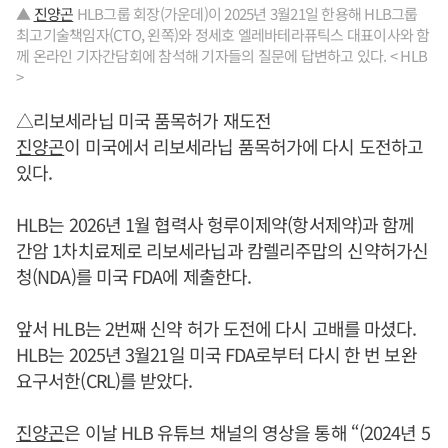
▲
진양곤
HLB그룹 회장(가운데)이 2025년 3월21일 한용해 HLB그룹
최고기술책임자(CTO, 왼쪽)와 정세호 엘레바테라퓨틱스 대표이사와 함
께 온라인 기자간담회에 참석해 기자들의 질문에 답변하고 있다. < HLB
>
△리보세라닙 미국 품목허가 재도전
진양곤
이 미국에서 리보세라닙 품목허가에 다시 도전하고
있다.
HLB는 2026년 1월 협력사 헝루이제약(항서제약)과 함께
간암 1차치료제로 리보세라닙과 캄렐리주맙의 신약허가신
청(NDA)를 미국 FDA에 제출한다.
앞서 HLB는 2번째 신약 허가 도전에 다시 고배를 마셨다.
HLB는 2025년 3월21일 미국 FDA로부터 다시 한 번 보완
요구서한(CRL)를 받았다.
진양곤
은 이날 HLB 유튜브 채널의 영상을 통해 “(2024년 5