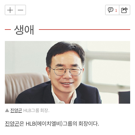
1
생애
▲
진양곤
HLB그룹 회장.
진양곤
은 HLB(에이치엘비)그룹의 회장이다.