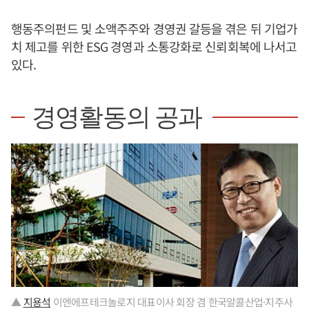
행동주의펀드 및 소액주주와 경영권 갈등을 겪은 뒤 기업가
치 제고를 위한 ESG 경영과 소통강화로 신뢰회복에 나서고
있다.
경영활동의 공과
▲
지용석
이엔에프테크놀로지 대표이사 회장 겸 한국알콜산업·지주사