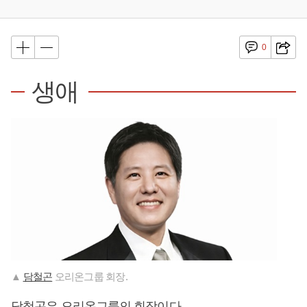
0
생애
▲
담철곤
오리온그룹 회장.
담철곤
은 오리온그룹의 회장이다.