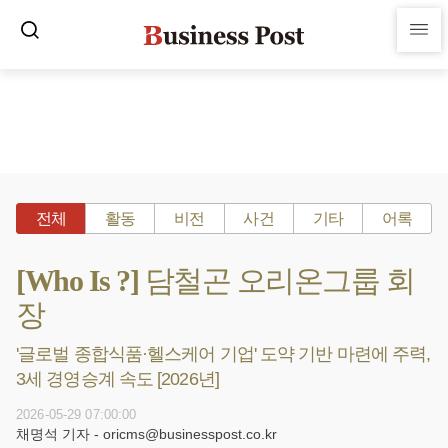
전체
활동
비전
사건
기타
어록
[Who Is ?] 담철곤 오리온그룹 회
장
'글로벌 종합식품·헬스케어 기업' 도약 기반 마련에 주력,
3세 경영승계 속도 [2026년]
2026-05-29 07:00:00
채명석 기자 - oricms@businesspost.co.kr