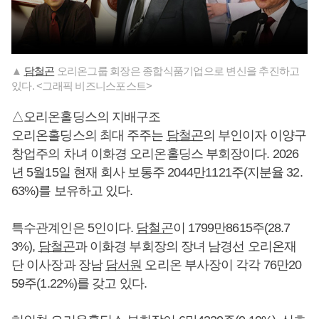
▲
담철곤
오리온그룹 회장은 종합식품기업으로 변신을 추진하고
있다. <그래픽 비즈니스포스트>
△오리온홀딩스의 지배구조
오리온홀딩스의 최대 주주는
담철곤
의 부인이자 이양구
창업주의 차녀 이화경 오리온홀딩스 부회장이다. 2026
년 5월15일 현재 회사 보통주 2044만1121주(지분율 32.
63%)를 보유하고 있다.
특수관계인은 5인이다.
담철곤
이 1799만8615주(28.7
3%),
담철곤
과 이화경 부회장의 장녀 남경선 오리온재
단 이사장과 장남
담서원
오리온 부사장이 각각 76만20
59주(1.22%)를 갖고 있다.