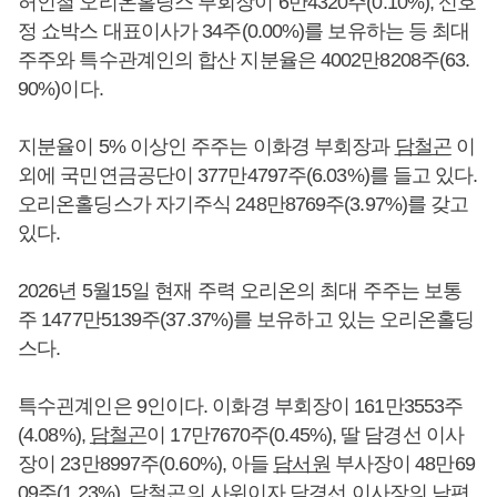
허인철 오리온홀딩스 부회장이 6만4320주(0.10%), 신호
정 쇼박스 대표이사가 34주(0.00%)를 보유하는 등 최대
주주와 특수관계인의 합산 지분율은 4002만8208주(63.
90%)이다.
지분율이 5% 이상인 주주는 이화경 부회장과
담철곤
이
외에 국민연금공단이 377만4797주(6.03%)를 들고 있다.
오리온홀딩스가 자기주식 248만8769주(3.97%)를 갖고
있다.
2026년 5월15일 현재 주력 오리온의 최대 주주는 보통
주 1477만5139주(37.37%)를 보유하고 있는 오리온홀딩
스다.
특수괸계인은 9인이다. 이화경 부회장이 161만3553주
(4.08%),
담철곤
이 17만7670주(0.45%), 딸 담경선 이사
장이 23만8997주(0.60%), 아들
담서원
부사장이 48만69
09주(1.23%),
담철곤
의 사위이자 담경선 이사장의 남편