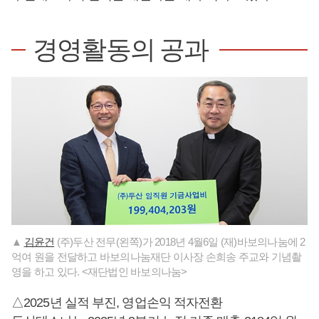
경영활동의 공과
▲
김윤건
(주)두산 전무(왼쪽)가 2018년 4월6일 (재)바보의나눔에 2
억여 원을 전달하고 바보의나눔재단 이사장 손희송 주교와 기념촬
영을 하고 있다. <재단법인 바보의나눔>
△2025년 실적 부진, 영업손익 적자전환