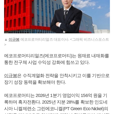
▲
이규봉
에코프로머티리얼즈 대표이사. <그래픽 비즈니스포스트
>
에코프로머티리얼즈(에코프로머티)는 원재료 내재화를
통한 전구체 사업 수익성 강화에 힘쓰고 있다.
이규봉
은 수직계열화 전략을 안착시키고 이를 기반으로
장기 성장 동력을 확보해야 한다.
에코프로머티는 2026년 1분기 영업이익 156억 원을 기
록하며 흑자전환다. 2025년 지분 28%를 확보한 인도네
시아 니켈제련소 그린에코니켈(PT Green Eco Nickel)의