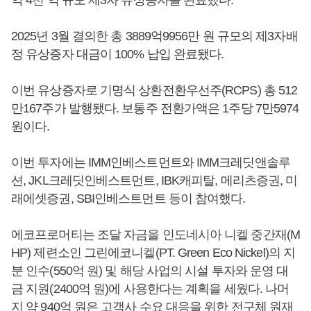
2025년 3월 결의한 총 3889억9956만 원 규모의 제3자배
정 유상증자 대금이 100% 납입 완료됐다.
이번 유상증자로 기명식 상환전환우선주(RCPS) 총 512
만167주가 발행됐다. 보통주 전환가액은 1주당 7만5974
원이다.
이번 투자에는 IMM인베스트먼트와 IMM크레딧앤솔루
션, JKL크레딧인베스트먼트, IBK캐피탈, 메리츠증권, 미
래에셋증권, SBI인베스트먼트 등이 참여했다.
에코프로머티는 조달 자금을 인도네시아 니켈 중간재(M
HP) 제련소인 그린에코니켈(PT. Green Eco Nickel)의 지
분 인수(550억 원) 및 해당 사업의 시설 투자와 운영 대
금 지원(2400억 원)에 사용한다는 계획을 세웠다. 나머
지 약 940억 원은 고객사 수요 대응을 위한 전구체 원재