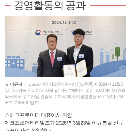
경영활동의 공과
▲
이규봉
에코프로이엠 사업운영본부장(오른쪽)이 2024년 12월6
일 코트야드 메리어트 서울 남대문 호텔에서 열린 '2024 에너지효율
목표제도 우수기업 인증서 수여식'에서 기념촬영을 하고 있다. <에
코프로머티리얼즈>
△에코프로머티 대표이사 취임
에코프로머티리얼즈가 2026년 3월23일
이규봉
을 신규
대표이사로 선임했다.