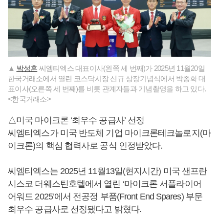
▲
박성훈
씨엠티엑스 대표이사(왼쪽 세 번째)가 2025년 11월20일
한국거래소에서 열린 코스닥시장 신규 상장기념식에서 박종화 대
표이사(오른쪽 세 번째)를 비롯 관계자들과 기념촬영을 하고 있다.
<한국거래소>
△미국 마이크론 ‘최우수 공급사’ 선정
씨엠티엑스가 미국 반도체 기업 마이크론테크놀로지(마
이크론)의 핵심 협력사로 공식 인정받았다.
씨엠티엑스는 2025년 11월13일(현지시간) 미국 샌프란
시스코 더웨스틴호텔에서 열린 ‘마이크론 서플라이어
어워드 2025’에서 전공정 부품(Front End Spares) 부문
최우수 공급사로 선정됐다고 밝혔다.