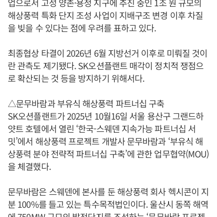
업으로서 고성 양촌·용정 지구에 추진 중인 1조 원 규모의
해상풍력 특화 단지 조성 사업이 지배구조 변경 이후 차질
을 빚을 수 있다는 점에 우려를 표하고 있다.
최종협상 타결이 2026년 6월 지방선거 이후로 미뤄질 것이
란 관측도 제기됐다. SK오션플랜트 매각이 정치적 쟁점으
로 확산되는 것 등을 방지하기 위해서다.
△문무바람과 부유식 해상풍력 파트너십 구축
SK오션플랜트가 2025년 10월16일 서울 용산구 그랜드하
얏트 호텔에서 열린 ‘한국-스웨덴 지속가능 파트너십 서
밋’에서 해상풍력 프로젝트 개발사 문무바람과 ‘부유식 해
상풍력 분야 전략적 파트너십 구축’에 관한 업무협약(MOU)
을 체결했다.
문무바람은 스웨덴에 본사를 둔 해상풍력 회사 헥시콘이 지
분 100%를 들고 있는 특수목적법인이다. 울산시 동쪽 해역
에 750MW 규모의 발전단지를 조성하는 ‘문무바람 프로젝