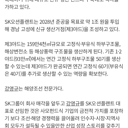
가하고 있다.
SK오션플랜트는 2028년 준공을 목표로 약 1조 원을 투입
해 경남 고성에 신규 생산거점(제3야드)을 조성하고 있다.
제3야드는 159만4천㎡규모로 고정식·부유식 하부구조물,
해상변전소 등 해상풍력 구조물을 생산하게 된다. 기존 1·2
야드(93만㎡)에서는 연간 고정식 하부구조물 50기를 생산
할 수 있는데 제3야드가 완공되면 연간 고정식 60기(부유식
은 40기)를 추가로 생산할 수 있는 역량을 확보한다.
강영규
는 해양조선 전문가다.
SK그룹이 회사 매각을 앞두고
강영규
를 SK오션플랜트 대
표로 선임한 것은 사모펀드식 기업의 금전적 가치를 포장하
기 보다 조선·해양 경쟁력을 끌어올려 인수자·시장·지역사
회 모두가 설득될 수 있을만한 산업 성장 스토리를 갖추기