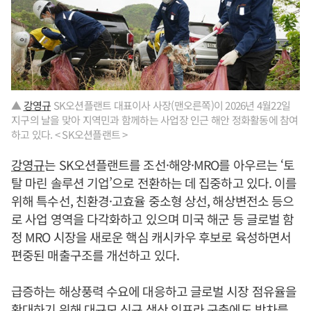
▲
강영규
SK오션플랜트 대표이사 사장(맨오른쪽)이 2026년 4월22일
지구의 날을 맞아 지역민과 함께하는 사업장 인근 해안 정화활동에 참여
하고 있다. < SK오션플랜트 >
강영규
는 SK오션플랜트를 조선·해양·MRO를 아우르는 ‘토
탈 마린 솔루션 기업’으로 전환하는 데 집중하고 있다. 이를
위해 특수선, 친환경·고효율 중소형 상선, 해상변전소 등으
로 사업 영역을 다각화하고 있으며 미국 해군 등 글로벌 함
정 MRO 시장을 새로운 핵심 캐시카우 후보로 육성하면서
편중된 매출구조를 개선하고 있다.
급증하는 해상풍력 수요에 대응하고 글로벌 시장 점유율을
확대하기 위해 대규모 신규 생산 인프라 구축에도 박차를