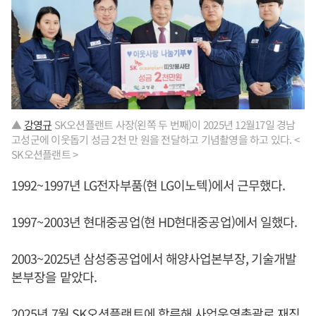
▲
강영규
SK오션플랜트 사장(왼쪽 두 번째)이 2025년 12월17일 경남
고성군에 이웃돕기 성금 2천 만 원을 전달하고 기념촬영을 하고 있다. <
SK오션플랜트 >
1992~1997년 LG전자부품(현 LG이노텍)에서 근무했다.
1997~2003년 현대중공업(현 HD현대중공업)에서 일했다.
2003~2025년 삼성중공업에서 해양사업본부장, 기술개발
본부장을 맡았다.
2025년 7월 SK오션플랜트에 합류해 사업운영총괄로 재직