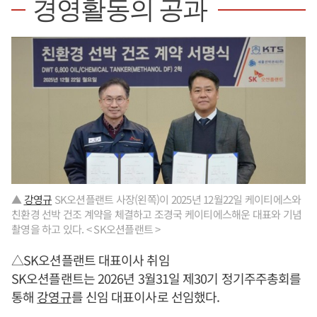
경영활동의 공과
▲
강영규
SK오션플랜트 사장(왼쪽)이 2025년 12월22일 케이티에스와
친환경 선박 건조 계약을 체결하고 조경국 케이티에스해운 대표와 기념
촬영을 하고 있다. < SK오션플랜트 >
△SK오션플랜트 대표이사 취임
SK오션플랜트는 2026년 3월31일 제30기 정기주주총회를
통해
강영규
를 신임 대표이사로 선임했다.