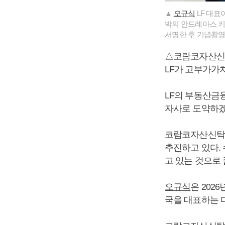
▲
오규식
LF 대표
박의 안드레아스 키르센
서명한 후 기념촬영을 
△코람코자산신
LF가 고부가가
LF의 부동산금융
자사로 도약하겠
코람코자산신탁은 
추진하고 있다.
고 있는 것으로
오규식
은 202
국을 대표하는 