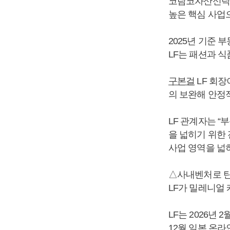
코람코자산신탁이
높은 핵심 사업
2025년 기준 
LF는 패션과 식
구본걸
LF 회
의 보완해 안정
LF 관계자는 
을 넓히기 위한
사업 영역을 넓히
△사내벤처로 탄
LF가 밀레니얼 
LF는 2026년
12월 일본 온라