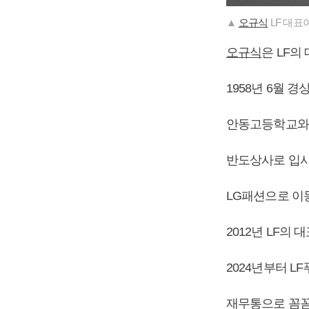
▲
오규식
LF 대표
오규식
은 LF의
1958년 6월 
안동고등학교와
반도상사로 입사
LG패션으로 이
2012년 LF의
2024년부터 L
재무통으로 꼼꼼