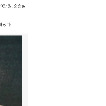
0만 원, 순손실
대됐다.