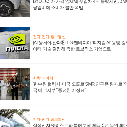
BYD코리아 가격 앞세워 수입차 4위 올랐지만, B
공임비에 소비자 불만 폭발
전자·전기·정보통신
[AI 뭉쳐야 산다⑧] LG·엔비디아 '피지컬 AI' 동맹 
이터·기술 결집해 종합 로보틱스 기업으로
화학·에너지
'한수원 협력사' 미국 오클로 SMR 연구용 원자로 '임
국 에너지부 "중요한 이정표"
전자·전기·정보통신
삼성전자 넷리스트와 특허분쟁 매듭, 5년 동안 최대