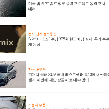
미국 법원 "트럼프 정부 풍력 프로젝트 동결 조치는 
내려
전자·전기·정보통신
SK하이닉스 1주당 375원 현금배당 실시, 추가 주
개 예정
자동차·부품
현대차 올해 SUV 국내 베스트셀러 톱10에서 싼타
랜저·아반떼 '세단 쌍끌이'로 내수 방어
자동차·부품