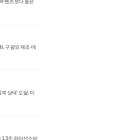
MW·벤츠보다 높은
강화, 구광모 제조·데
계 상태' 도달, 미
 1.3조 라이선스비