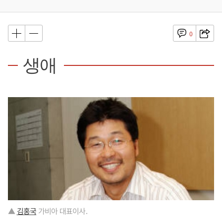
0
생애
▲
김홍국
가비아 대표이사.