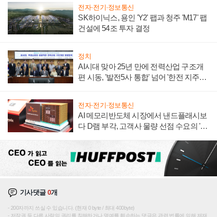
전자·전기·정보통신
SK하이닉스, 용인 'Y2' 팹과 청주 'M17' 팹
건설에 54조 투자 결정
정치
AI시대 맞아 25년 만에 전력산업 구조개
편 시동, '발전5사 통합' 넘어 '한전 지주사'
재편론도
전자·전기·정보통신
AI 메모리반도체 시장에서 낸드플래시보
다 D램 부각, 고객사 물량 선점 수요의 '우
선순위'
기사댓글
0
개
200자까지 쓰실 수 있습니다. (현재 0 byte / 최대 400byte)
저작권 등 다른 사람의 권리를 침해하거나 명예를 훼손하는 댓글은 관련 법률에 의해 제재