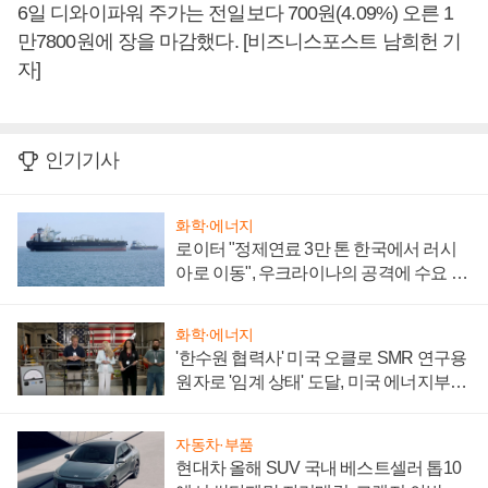
6일 디와이파워 주가는 전일보다 700원(4.09%) 오른 1
만7800원에 장을 마감했다. [비즈니스포스트 남희헌 기
자]
인기기사
화학·에너지
로이터 "정제연료 3만 톤 한국에서 러시
아로 이동", 우크라이나의 공격에 수요 늘
어
화학·에너지
'한수원 협력사' 미국 오클로 SMR 연구용
원자로 '임계 상태' 도달, 미국 에너지부
"중요한 이정표"
자동차·부품
현대차 올해 SUV 국내 베스트셀러 톱10