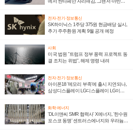
에서 싼타페만 자리매김, 그랜저·아반떼
'세단 쌍끌이'로 내수 방어
전자·전기·정보통신
SK하이닉스 1주당 375원 현금배당 실시,
추가 주주환원 계획 9월 공개 예정
사회
미국 법원 "트럼프 정부 풍력 프로젝트 동
결 조치는 위법", 해제 명령 내려
전자·전기·정보통신
아이폰18 '메모리 부족'에 출시 지연되나,
삼성디스플레이 LG디스플레이 LG이노
텍 '탈애플' 수익 다각화 속도
화학·에너지
'DL이앤씨 SMR 협력사' X에너지, '한수원
포스코 동맹' 센트러스에너지와 우라늄
계약 체결