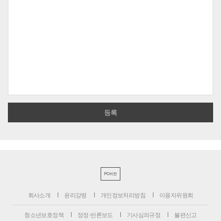
PC버전
회사소개
윤리강령
개인정보처리방침
이용자위원회
청소년보호정책
정정·반론보도
기사심의규정
불편신고