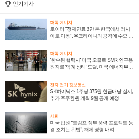
인기기사
화학·에너지
로이터 "정제연료 3만 톤 한국에서 러시
아로 이동", 우크라이나의 공격에 수요 늘
어
화학·에너지
'한수원 협력사' 미국 오클로 SMR 연구용
원자로 '임계 상태' 도달, 미국 에너지부
"중요한 이정표"
전자·전기·정보통신
SK하이닉스 1주당 375원 현금배당 실시,
추가 주주환원 계획 9월 공개 예정
사회
미국 법원 "트럼프 정부 풍력 프로젝트 동
결 조치는 위법", 해제 명령 내려