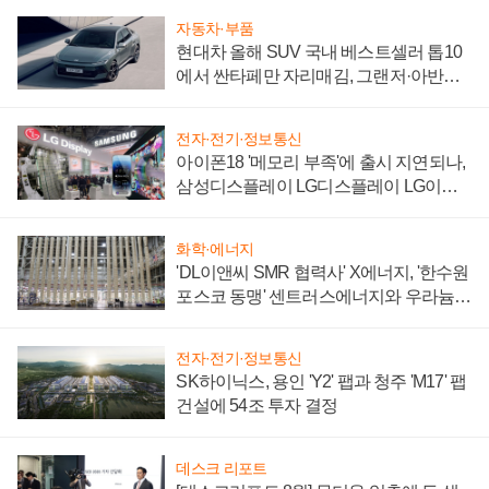
자동차·부품
현대차 올해 SUV 국내 베스트셀러 톱10
에서 싼타페만 자리매김, 그랜저·아반떼
'세단 쌍끌이'로 내수 방어
전자·전기·정보통신
아이폰18 '메모리 부족'에 출시 지연되나,
삼성디스플레이 LG디스플레이 LG이노
텍 '탈애플' 수익 다각화 속도
화학·에너지
'DL이앤씨 SMR 협력사' X에너지, '한수원
포스코 동맹' 센트러스에너지와 우라늄
계약 체결
전자·전기·정보통신
SK하이닉스, 용인 'Y2' 팹과 청주 'M17' 팹
건설에 54조 투자 결정
데스크 리포트