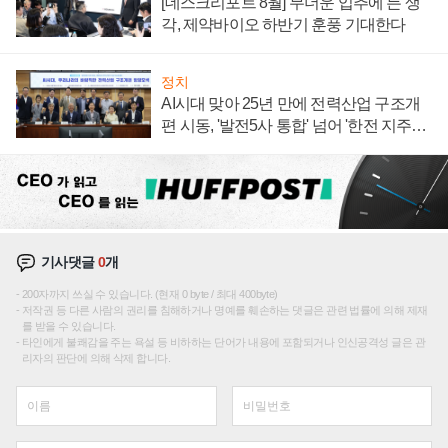
[데스크리포트 8월] 무더운 입추에 든 생
각, 제약바이오 하반기 훈풍 기대한다
정치
AI시대 맞아 25년 만에 전력산업 구조개
편 시동, '발전5사 통합' 넘어 '한전 지주사'
재편론도
기사댓글
0
개
200자까지 쓰실 수 있습니다. (현재 0 byte / 최대 400byte)
저작권 등 다른 사람의 권리를 침해하거나 명예를 훼손하는 댓글은 관련 법률에 의해 제재
를 받을 수 있습니다.
타인에게 불쾌감을 주는 욕설 등 비하하는 단어가 내용에 포함되거나 인신공격성 글은 관
리자의 판단에 의해 삭제 합니다.