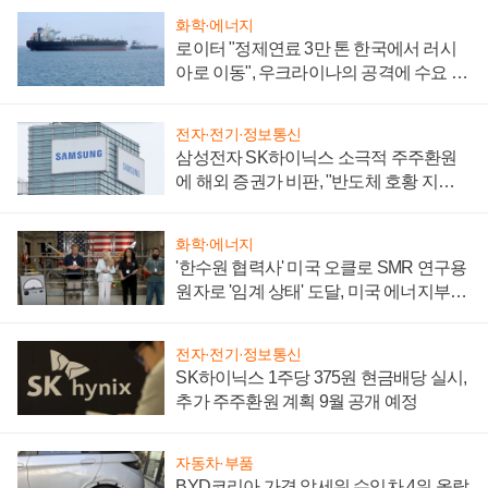
화학·에너지
로이터 "정제연료 3만 톤 한국에서 러시
아로 이동", 우크라이나의 공격에 수요 늘
어
전자·전기·정보통신
삼성전자 SK하이닉스 소극적 주주환원
에 해외 증권가 비판, "반도체 호황 지속
성 의문"
화학·에너지
'한수원 협력사' 미국 오클로 SMR 연구용
원자로 '임계 상태' 도달, 미국 에너지부
"중요한 이정표"
전자·전기·정보통신
SK하이닉스 1주당 375원 현금배당 실시,
추가 주주환원 계획 9월 공개 예정
자동차·부품
BYD코리아 가격 앞세워 수입차 4위 올랐