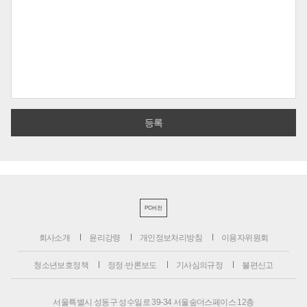
PC버전
회사소개
윤리강령
개인정보처리방침
이용자위원회
청소년보호정책
정정·반론보도
기사심의규정
불편신고
서울특별시 성동구 성수일로 39-34 서울숲더스페이스 12층