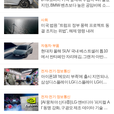
지만, BMW·벤츠보다 높은 공임비에 소비
자 불만 폭발
사회
미국 법원 "트럼프 정부 풍력 프로젝트 동
결 조치는 위법", 해제 명령 내려
자동차·부품
현대차 올해 SUV 국내 베스트셀러 톱10
에서 싼타페만 자리매김, 그랜저·아반떼
'세단 쌍끌이'로 내수 방어
전자·전기·정보통신
아이폰18 '메모리 부족'에 출시 지연되나,
삼성디스플레이 LG디스플레이 LG이노
텍 '탈애플' 수익 다각화 속도
전자·전기·정보통신
[AI 뭉쳐야 산다⑧] LG·엔비디아 '피지컬 A
I' 동맹 강화, 구광모 제조·데이터·기술 결
집해 종합 로보틱스 기업으로