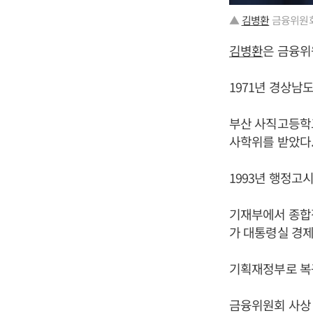
▲
김병환
금융위원회
김병환
은 금융위
1971년 경상남
부산 사직고등학
사학위를 받았다
1993년 행정고
기재부에서 종합
가 대통령실 경
기획재정부로 복
금융위원회 사상