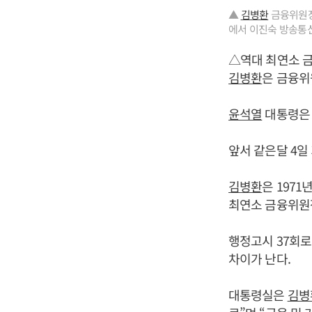
▲
김병환
금융위원장
에서 이진숙 방송통
△역대 최연소 
김병환
은 금융위
윤석열
대통령은 
앞서 같은달 4일
김병환
은 1971
최연소 금융위원
행정고시 37회로
차이가 난다.
대통령실은
김병