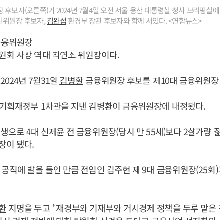
 후보자(오른쪽)가 2024년 7월4일 오전 서울 용산 대통령실 청사 브리핑실
신위원장 후보자,
김완섭
환경부 장관 후보자와 함께 서있다. <연합뉴스>
금융위원장
원회 사상 역대 최연소 위원장이다.
2024년 7월31일
김병환
금융위원장 후보를 제10대 금융위원장
 기획재정부 1차관을 지낸
김병환
이 금융위원장에 내정됐다.
년생으로 4대
신제윤
전 금융위원장(당시 만 55세)보다 2살가량 
장이 됐다.
 공직에 발을 들인 만큼 전임인
김주현
제 9대 금융위원장(25회)
환
지명을 두고 “재경부와 기재부와 거시경제 정책을 두루 맡은