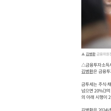
▲
김병환
금융위원장 
△금융투자소득세
김병환
은 금융투
금투세는 주식·채
넘으면 20%(3억
의 아래 시행이 
김병환
은 202