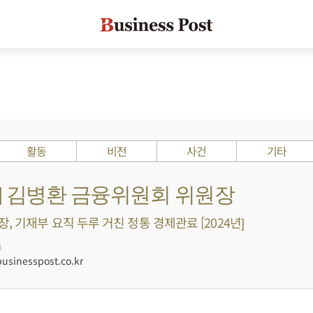
활동
비전
사건
기타
s ?] 김병환 금융위원회 위원장
, 기재부 요직 두루 거친 정통 경제관료 [2024년]
0
sinesspost.co.kr