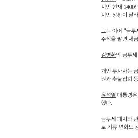
지만 현재 140
지만 상황이 달라
그는 이어 “금투
주식을 팔면 세금
김병환
의 금투세
개인 투자자는 금
원과 촛불집회 등
윤석열
대통령은 
했다.
금투세 폐지와 관
로 기류 변화도 