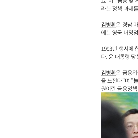
료”며 “금융 및
라는 정책 과제를
김병환
은 경남 
에는 영국 버밍
1993년 행시에
다. 윤 대통령 
김병환
은 금융위
을 느낀다"며 "
원이란 금융정책 