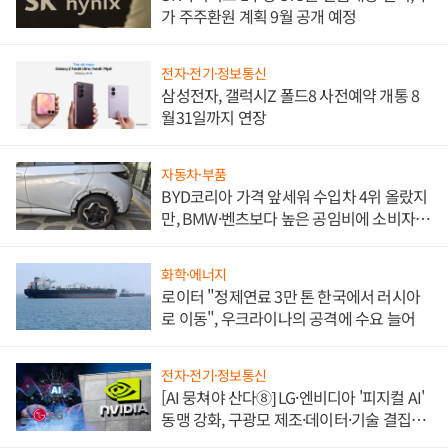
가 주주환원 계획 9월 공개 예정
전자·전기·정보통신
삼성전자, 갤럭시Z 폴드8 사전예약 개통 8
월31일까지 연장
자동차·부품
BYD코리아 가격 앞세워 수입차 4위 올랐지
만, BMW·벤츠보다 높은 공임비에 소비자
불만 폭발
화학·에너지
로이터 "정제연료 3만 톤 한국에서 러시아
로 이동", 우크라이나의 공격에 수요 늘어
전자·전기·정보통신
[AI 뭉쳐야 산다⑧] LG·엔비디아 '피지컬 AI'
동맹 강화, 구광모 제조·데이터·기술 결집
해 종합 로보틱스 기업으로