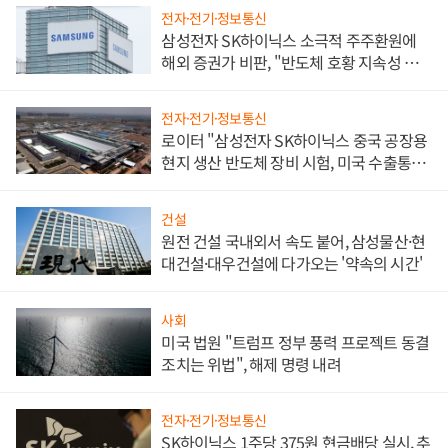
전자·전기·정보통신
삼성전자 SK하이닉스 소극적 주주환원에
해외 증권가 비판, "반도체 호황 지속성 의
문"
전자·전기·정보통신
로이터 "삼성전자 SK하이닉스 중국 공장용
현지 생산 반도체 장비 시험, 미국 수출통제
대비"
건설
원전 건설 국내외서 속도 붙어, 삼성물산·현
대건설·대우건설에 다가오는 '약속의 시간'
사회
미국 법원 "트럼프 정부 풍력 프로젝트 동결
조치는 위법", 해제 명령 내려
전자·전기·정보통신
SK하이닉스 1주당 375원 현금배당 실시, 추