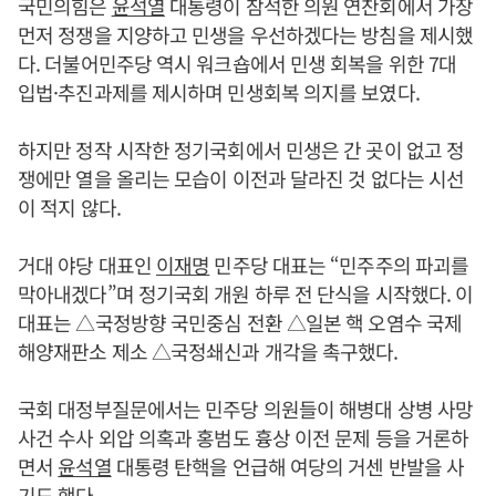
국민의힘은
윤석열
대통령이 참석한 의원 연찬회에서 가장
먼저 정쟁을 지양하고 민생을 우선하겠다는 방침을 제시했
다. 더불어민주당 역시 워크숍에서 민생 회복을 위한 7대
입법·추진과제를 제시하며 민생회복 의지를 보였다.
하지만 정작 시작한 정기국회에서 민생은 간 곳이 없고 정
쟁에만 열을 올리는 모습이 이전과 달라진 것 없다는 시선
이 적지 않다.
거대 야당 대표인
이재명
민주당 대표는 “민주주의 파괴를
막아내겠다”며 정기국회 개원 하루 전 단식을 시작했다. 이
대표는 △국정방향 국민중심 전환 △일본 핵 오염수 국제
해양재판소 제소 △국정쇄신과 개각을 촉구했다.
국회 대정부질문에서는 민주당 의원들이 해병대 상병 사망
사건 수사 외압 의혹과 홍범도 흉상 이전 문제 등을 거론하
면서
윤석열
대통령 탄핵을 언급해 여당의 거센 반발을 사
기도 했다.