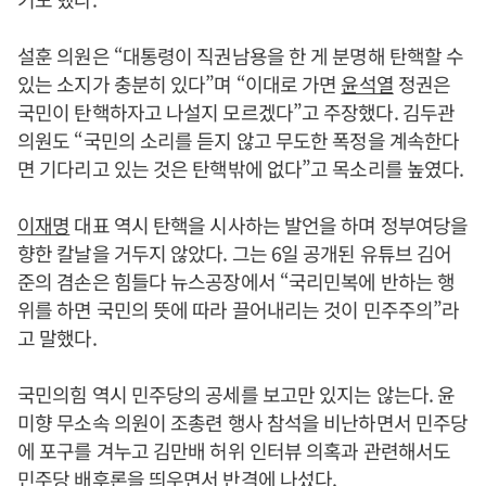
설훈 의원은 “대통령이 직권남용을 한 게 분명해 탄핵할 수
있는 소지가 충분히 있다”며 “이대로 가면
윤석열
정권은
국민이 탄핵하자고 나설지 모르겠다”고 주장했다. 김두관
의원도 “국민의 소리를 듣지 않고 무도한 폭정을 계속한다
면 기다리고 있는 것은 탄핵밖에 없다”고 목소리를 높였다.
이재명
대표 역시 탄핵을 시사하는 발언을 하며 정부여당을
향한 칼날을 거두지 않았다. 그는 6일 공개된 유튜브 김어
준의 겸손은 힘들다 뉴스공장에서 “국리민복에 반하는 행
위를 하면 국민의 뜻에 따라 끌어내리는 것이 민주주의”라
고 말했다.
국민의힘 역시 민주당의 공세를 보고만 있지는 않는다. 윤
미향 무소속 의원이 조총련 행사 참석을 비난하면서 민주당
에 포구를 겨누고 김만배 허위 인터뷰 의혹과 관련해서도
민주당 배후론을 띄우면서 반격에 나섰다.