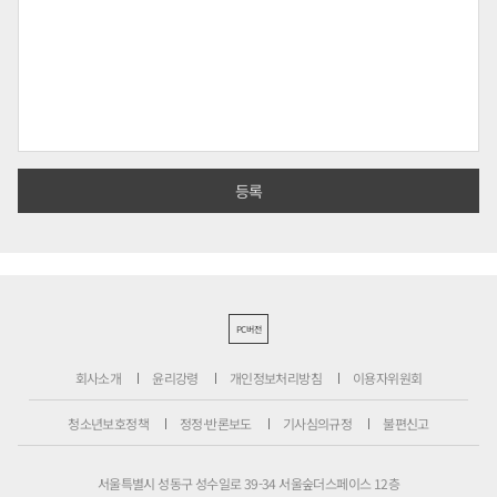
PC버전
회사소개
윤리강령
개인정보처리방침
이용자위원회
청소년보호정책
정정·반론보도
기사심의규정
불편신고
서울특별시 성동구 성수일로 39-34 서울숲더스페이스 12층