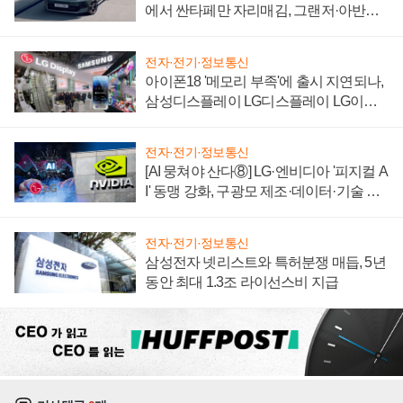
에서 싼타페만 자리매김, 그랜저·아반떼
'세단 쌍끌이'로 내수 방어
전자·전기·정보통신
아이폰18 '메모리 부족'에 출시 지연되나,
삼성디스플레이 LG디스플레이 LG이노
텍 '탈애플' 수익 다각화 속도
전자·전기·정보통신
[AI 뭉쳐야 산다⑧] LG·엔비디아 '피지컬 A
I' 동맹 강화, 구광모 제조·데이터·기술 결
집해 종합 로보틱스 기업으로
전자·전기·정보통신
삼성전자 넷리스트와 특허분쟁 매듭, 5년
동안 최대 1.3조 라이선스비 지급