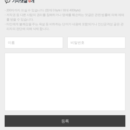
기사댓글
0
개
200자까지 쓰실 수 있습니다. (현재 0 byte / 최대 400byte)
저작권 등 다른 사람의 권리를 침해하거나 명예를 훼손하는 댓글은 관련 법률에 의해 제재
를 받을 수 있습니다.
타인에게 불쾌감을 주는 욕설 등 비하하는 단어가 내용에 포함되거나 인신공격성 글은 관
리자의 판단에 의해 삭제 합니다.