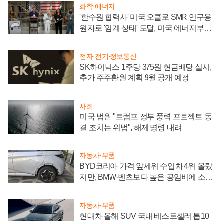
화학·에너지
'한수원 협력사' 미국 오클로 SMR 연구용
원자로 '임계 상태' 도달, 미국 에너지부
"중요한 이정표"
전자·전기·정보통신
SK하이닉스 1주당 375원 현금배당 실시,
추가 주주환원 계획 9월 공개 예정
사회
미국 법원 "트럼프 정부 풍력 프로젝트 동
결 조치는 위법", 해제 명령 내려
자동차·부품
BYD코리아 가격 앞세워 수입차 4위 올랐
지만, BMW·벤츠보다 높은 공임비에 소비
자 불만 폭발
자동차·부품
현대차 올해 SUV 국내 베스트셀러 톱10