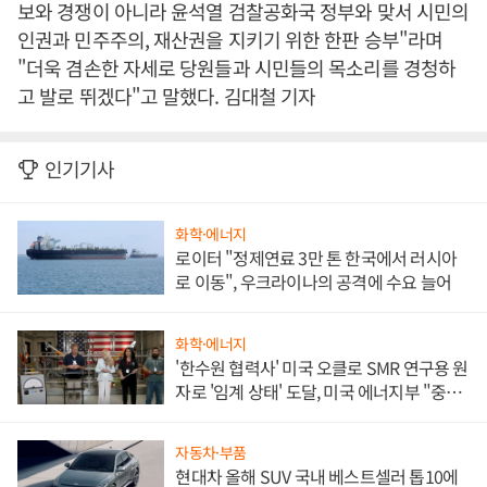
보와 경쟁이 아니라 윤석열 검찰공화국 정부와 맞서 시민의
인권과 민주주의, 재산권을 지키기 위한 한판 승부"라며
"더욱 겸손한 자세로 당원들과 시민들의 목소리를 경청하
고 발로 뛰겠다"고 말했다. 김대철 기자
인기기사
화학·에너지
로이터 "정제연료 3만 톤 한국에서 러시아
로 이동", 우크라이나의 공격에 수요 늘어
화학·에너지
'한수원 협력사' 미국 오클로 SMR 연구용 원
자로 '임계 상태' 도달, 미국 에너지부 "중요
한 이정표"
자동차·부품
현대차 올해 SUV 국내 베스트셀러 톱10에