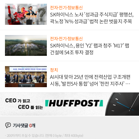
전자·전기·정보통신
SK하이닉스 노사 '성과급 주식지급' 평행선,
곽노정 'N% 성과급' 법적 논란 벗을지 주목
전자·전기·정보통신
SK하이닉스, 용인 'Y2' 팹과 청주 'M17' 팹
건설에 54조 투자 결정
정치
AI시대 맞아 25년 만에 전력산업 구조개편
시동, '발전5사 통합' 넘어 '한전 지주사' 재편
론도
기사댓글
0
개
200자까지 쓰실 수 있습니다. (현재 0 byte / 최대 400byte)