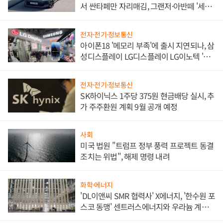
서 싼타페만 자리매김, 그랜저·아반떼 '세단
쌍끌이'로 내수 방어
전자·전기·정보통신
아이폰18 '메모리 부족'에 출시 지연되나, 삼
성디스플레이 LG디스플레이 LG이노텍 '탈
애플' 수익 다각화 속도
전자·전기·정보통신
SK하이닉스 1주당 375원 현금배당 실시, 추
가 주주환원 계획 9월 공개 예정
사회
미국 법원 "트럼프 정부 풍력 프로젝트 동결
조치는 위법", 해제 명령 내려
화학·에너지
'DL이앤씨 SMR 협력사' X에너지, '한수원 포
스코 동맹' 센트러스에너지와 우라늄 계약
체결