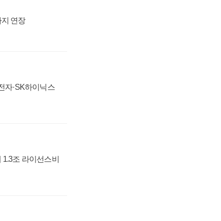
까지 연장
성전자·SK하이닉스
 1.3조 라이선스비