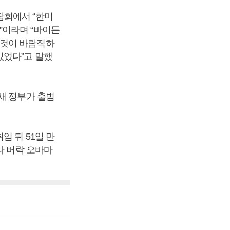
담회에서 “한미
”이라며 “바이든
 것이 바람직하
있었다”고 말했
새 정부가 출범
임 뒤 51일 만
나 버락 오바마