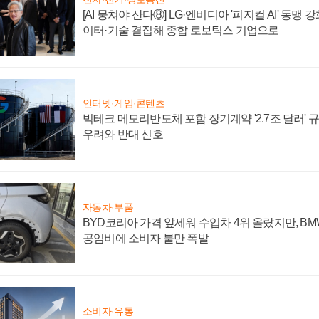
[AI 뭉쳐야 산다⑧] LG·엔비디아 '피지컬 AI' 동맹 
이터·기술 결집해 종합 로보틱스 기업으로
인터넷·게임·콘텐츠
빅테크 메모리반도체 포함 장기계약 '2.7조 달러' 규모
우려와 반대 신호
자동차·부품
BYD코리아 가격 앞세워 수입차 4위 올랐지만, B
공임비에 소비자 불만 폭발
소비자·유통