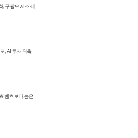
강화, 구광모 제조·데
, AI 투자 위축
MW·벤츠보다 높은